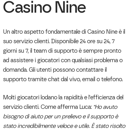
Casino Nine
Un altro aspetto fondamentale di Casino Nine è il
suo servizio clienti. Disponibile 24 ore su 24, 7
giorni su 7, il team di supporto è sempre pronto
ad assistere i giocatori con qualsiasi problema o
domanda. Gli utenti possono contattare il
supporto tramite chat dal vivo, email o telefono.
Molti giocatori lodano la rapidità e l'efficienza del
servizio clienti. Come afferma Luca:
"Ho avuto
bisogno di aiuto per un prelievo e il supporto è
stato incredibilmente veloce e utile. È stato risolto