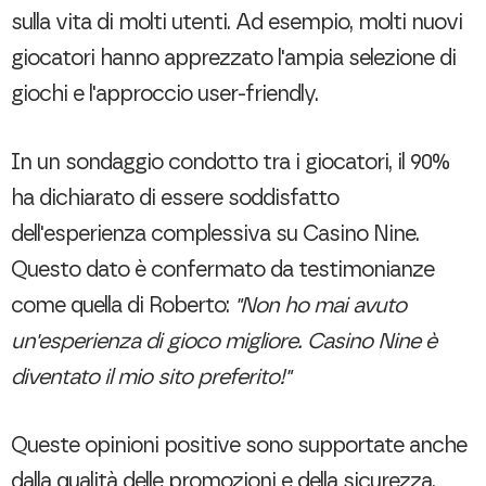
sulla vita di molti utenti. Ad esempio, molti nuovi
giocatori hanno apprezzato l'ampia selezione di
giochi e l'approccio user-friendly.
In un sondaggio condotto tra i giocatori, il 90%
ha dichiarato di essere soddisfatto
dell'esperienza complessiva su Casino Nine.
Questo dato è confermato da testimonianze
come quella di Roberto:
"Non ho mai avuto
un'esperienza di gioco migliore. Casino Nine è
diventato il mio sito preferito!"
Queste opinioni positive sono supportate anche
dalla qualità delle promozioni e della sicurezza.