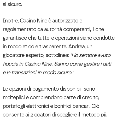
al sicuro.
Inoltre, Casino Nine è autorizzato e
regolamentato da autorità competenti, il che
garantisce che tutte le operazioni siano condotte
in modo etico e trasparente. Andrea, un
giocatore esperto, sottolinea:
"Ho sempre avuto
fiducia in Casino Nine. Sanno come gestire i dati
e le transazioni in modo sicuro."
Le opzioni di pagamento disponibili sono
molteplici e comprendono carte di credito,
portafogli elettronici e bonifici bancari. Ciò
consente ai giocatori di scegliere il metodo più