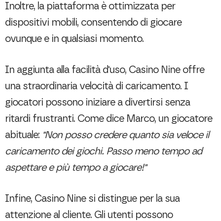
Inoltre, la piattaforma è ottimizzata per
dispositivi mobili, consentendo di giocare
ovunque e in qualsiasi momento.
In aggiunta alla facilità d'uso, Casino Nine offre
una straordinaria velocità di caricamento. I
giocatori possono iniziare a divertirsi senza
ritardi frustranti. Come dice Marco, un giocatore
abituale:
"Non posso credere quanto sia veloce il
caricamento dei giochi. Passo meno tempo ad
aspettare e più tempo a giocare!"
Infine, Casino Nine si distingue per la sua
attenzione al cliente. Gli utenti possono