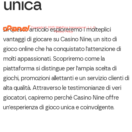
unica
Copyright © 2025 WebPros International, L.L.C.
In questo articolo esploreremo i molteplici
Privacy Policy
vantaggi di giocare su Casino Nine, un sito di
gioco online che ha conquistato l'attenzione di
molti appassionati. Scopriremo come la
piattaforma si distingue per l'ampia scelta di
giochi, promozioni allettanti e un servizio clienti di
alta qualità. Attraverso le testimonianze di veri
giocatori, capiremo perché Casino Nine offre
un'esperienza di gioco unica e coinvolgente.