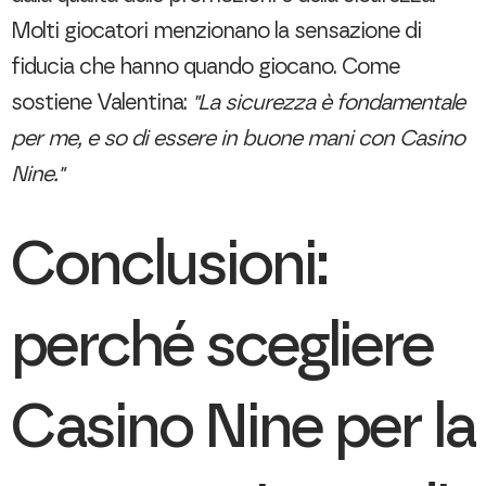
Molti giocatori menzionano la sensazione di
fiducia che hanno quando giocano. Come
sostiene Valentina:
"La sicurezza è fondamentale
per me, e so di essere in buone mani con Casino
Nine."
Conclusioni:
perché scegliere
Casino Nine per la