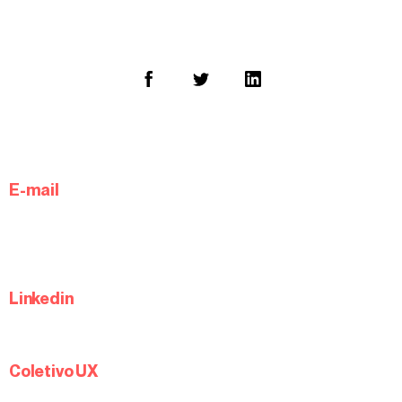
E-mail
Linkedin
Coletivo UX