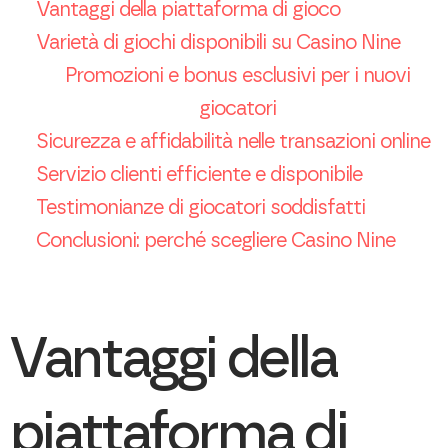
Vantaggi della piattaforma di gioco
Varietà di giochi disponibili su Casino Nine
Promozioni e bonus esclusivi per i nuovi
giocatori
Sicurezza e affidabilità nelle transazioni online
Servizio clienti efficiente e disponibile
Testimonianze di giocatori soddisfatti
Conclusioni: perché scegliere Casino Nine
Vantaggi della
piattaforma di