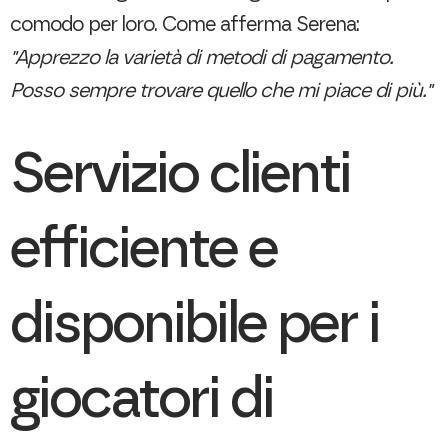
comodo per loro. Come afferma Serena:
"Apprezzo la varietà di metodi di pagamento.
Posso sempre trovare quello che mi piace di più."
Servizio clienti
efficiente e
disponibile per i
giocatori di