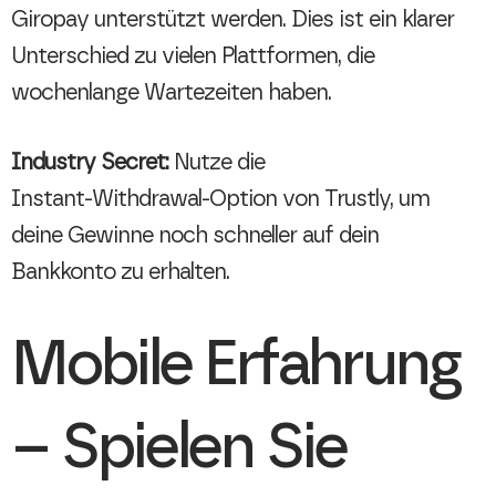
Giropay unterstützt werden. Dies ist ein klarer
Unterschied zu vielen Plattformen, die
wochenlange Wartezeiten haben.
Industry Secret:
Nutze die
Instant‑Withdrawal‑Option von Trustly, um
deine Gewinne noch schneller auf dein
Bankkonto zu erhalten.
Mobile Erfahrung
– Spielen Sie