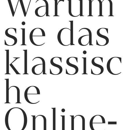
Warum
sie das
klassisc
he
Online‑