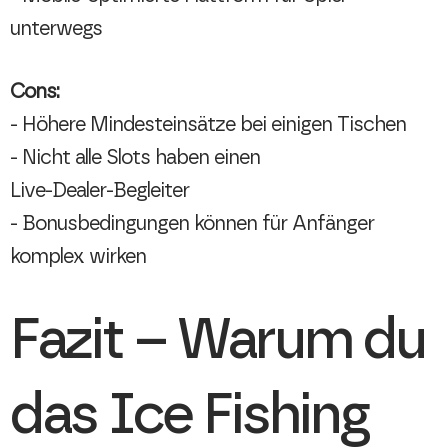
unterwegs
Cons:
- Höhere Mindesteinsätze bei einigen Tischen
- Nicht alle Slots haben einen
Live‑Dealer‑Begleiter
- Bonusbedingungen können für Anfänger
komplex wirken
Fazit – Warum du
das Ice Fishing