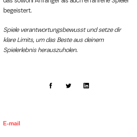
das sowohl Anfänger als auch erfahrene Spieler
begeistert.
Spiele verantwortungsbewusst und setze dir
klare Limits, um das Beste aus deinem
Spielerlebnis herauszuholen.
E-mail