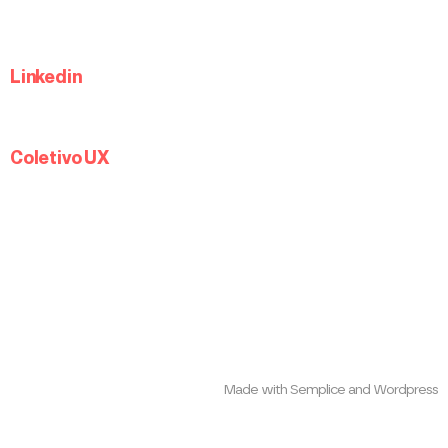
Linkedin
Coletivo UX
Made with Semplice and Wordpress