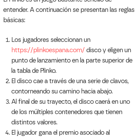
entender. A continuación se presentan las reglas
básicas:
Los jugadores seleccionan un
https://plinkoespana.com/
disco y eligen un
punto de lanzamiento en la parte superior de
la tabla de Plinko.
El disco cae a través de una serie de clavos,
contorneando su camino hacia abajo.
Al final de su trayecto, el disco caerá en uno
de los múltiples contenedores que tienen
distintos valores.
El jugador gana el premio asociado al