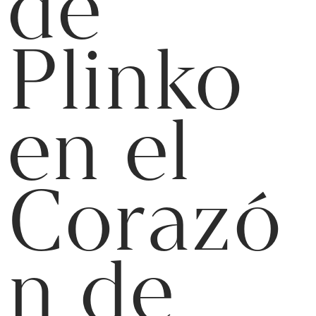
de
Plinko
en el
Corazó
n de