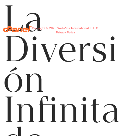
La
Copyright © 2025 WebPros International, L.L.C.
Diversi
Privacy Policy
ón
Infinita