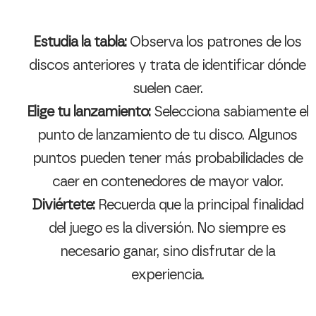
Estudia la tabla:
Observa los patrones de los
discos anteriores y trata de identificar dónde
suelen caer.
Elige tu lanzamiento:
Selecciona sabiamente el
punto de lanzamiento de tu disco. Algunos
puntos pueden tener más probabilidades de
caer en contenedores de mayor valor.
Diviértete:
Recuerda que la principal finalidad
del juego es la diversión. No siempre es
necesario ganar, sino disfrutar de la
experiencia.