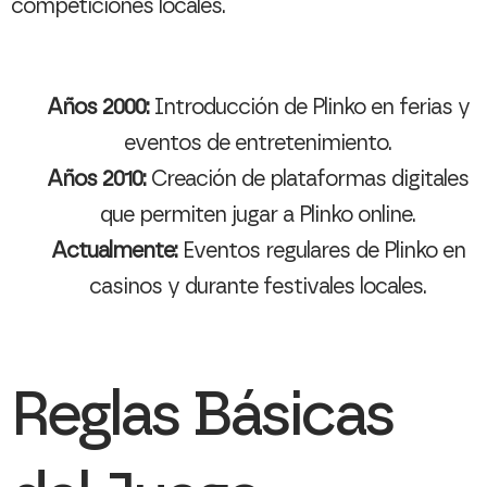
competiciones locales.
Años 2000:
Introducción de Plinko en ferias y
eventos de entretenimiento.
Años 2010:
Creación de plataformas digitales
que permiten jugar a Plinko online.
Actualmente:
Eventos regulares de Plinko en
casinos y durante festivales locales.
Reglas Básicas