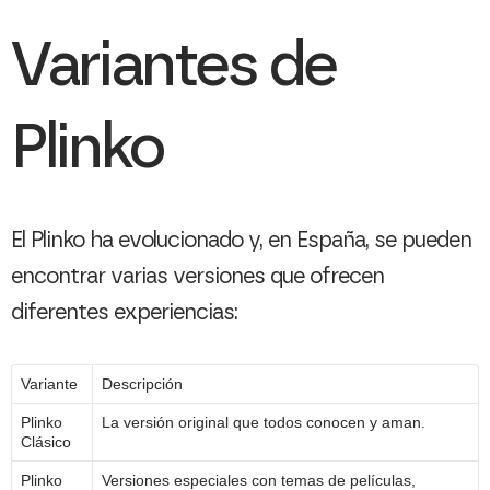
Variantes de
Plinko
El Plinko ha evolucionado y, en España, se pueden
encontrar varias versiones que ofrecen
diferentes experiencias:
Variante
Descripción
Plinko
La versión original que todos conocen y aman.
Clásico
Plinko
Versiones especiales con temas de películas,