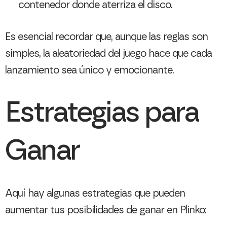
contenedor donde aterriza el disco.
Es esencial recordar que, aunque las reglas son
simples, la aleatoriedad del juego hace que cada
lanzamiento sea único y emocionante.
Estrategias para
Ganar
Aquí hay algunas estrategias que pueden
aumentar tus posibilidades de ganar en Plinko: