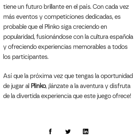
tiene un futuro brillante en el país. Con cada vez
más eventos y competiciones dedicadas, es
probable que el Plinko siga creciendo en
popularidad, fusionándose con la cultura española
y ofreciendo experiencias memorables a todos
los participantes.
Así que la próxima vez que tengas la oportunidad
de jugar al
Plinko
, ¡lánzate a la aventura y disfruta
de la divertida experiencia que este juego ofrece!