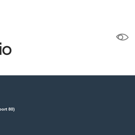
io
rdo
ort 80)
s