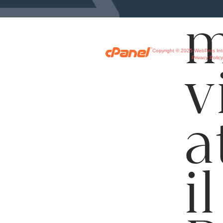
m
Copyright © 2025 WebPros Inte
Privacy Polic
v
a
i