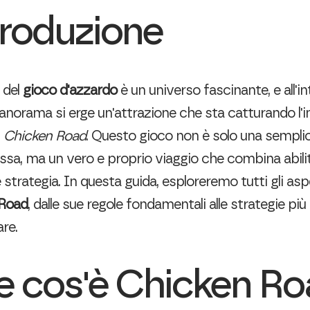
roduzione
 del
gioco d'azzardo
è un universo fascinante, e all'in
norama si erge un'attrazione che sta catturando l'i
l
Chicken Road
. Questo gioco non è solo una sempli
a, ma un vero e proprio viaggio che combina abilit
 strategia. In questa guida, esploreremo tutti gli aspe
 Road
, dalle sue regole fondamentali alle strategie più
re.
 cos'è Chicken Ro