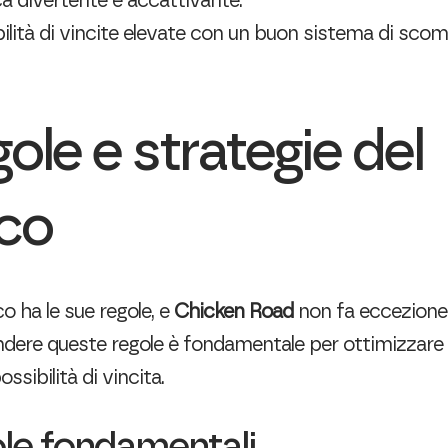
a divertente e accattivante.
ilità di vincite elevate con un buon sistema di sco
ole e strategie del
co
o ha le sue regole, e
Chicken Road
non fa eccezione
ere queste regole è fondamentale per ottimizzare 
ssibilità di vincita.