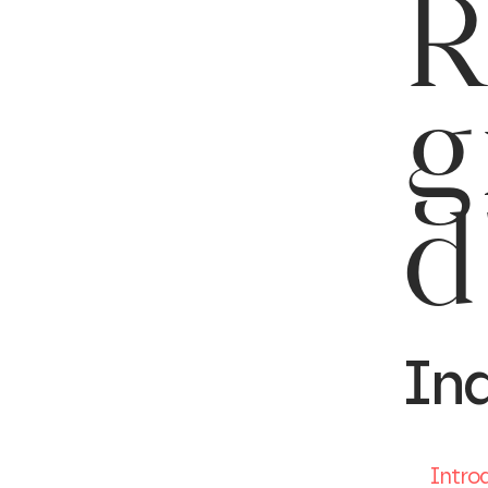
R
g
d
In
Intro