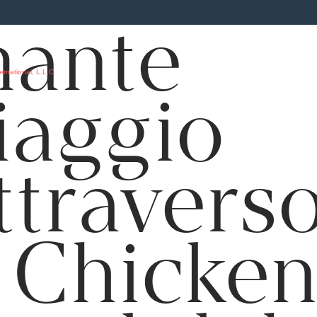
ante
rnational, L.L.C.
y
iaggio
ttravers
l Chicke