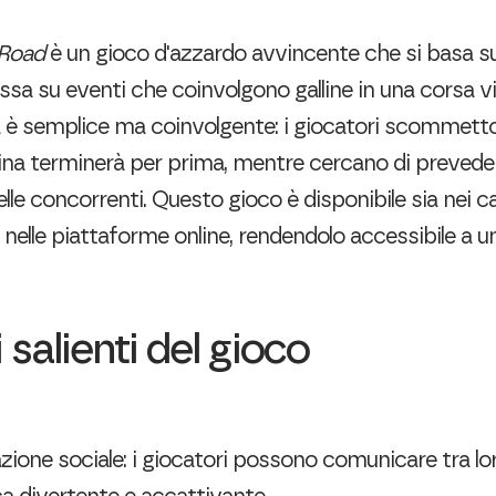
 Road
è un gioco d'azzardo avvincente che si basa su
 su eventi che coinvolgono galline in una corsa vir
 è semplice ma coinvolgente: i giocatori scommett
lina terminerà per prima, mentre cercano di preveder
le concorrenti. Questo gioco è disponibile sia nei c
e nelle piattaforme online, rendendolo accessibile a 
 salienti del gioco
zione sociale: i giocatori possono comunicare tra lor