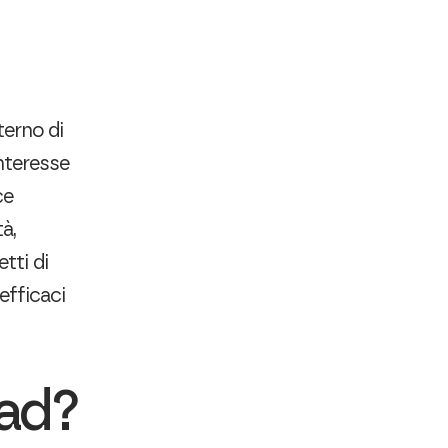
terno di
nteresse
ce
à,
tti di
 efficaci
ad?