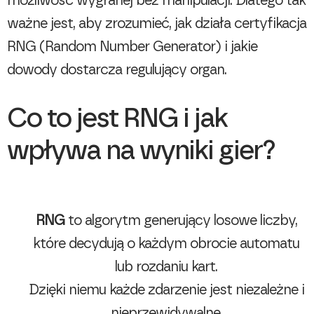
możliwość wygranej bez manipulacji. Dlatego tak
ważne jest, aby zrozumieć, jak działa certyfikacja
RNG (Random Number Generator) i jakie
dowody dostarcza regulujący organ.
Co to jest RNG i jak
wpływa na wyniki gier?
RNG
to algorytm generujący losowe liczby,
które decydują o każdym obrocie automatu
lub rozdaniu kart.
Dzięki niemu każde zdarzenie jest niezależne i
nieprzewidywalne.