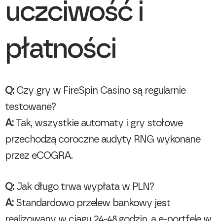
uczciwość i
płatności
Q:
Czy gry w FireSpin Casino są regularnie
testowane?
A:
Tak, wszystkie automaty i gry stołowe
przechodzą coroczne audyty RNG wykonane
przez eCOGRA.
Q:
Jak długo trwa wypłata w PLN?
A:
Standardowo przelew bankowy jest
realizowany w ciągu 24‑48 godzin, a e‑portfele w