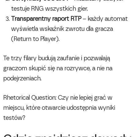
testuje RNG wszystkich gier.
Transparentny raport RTP
– każdy automat
wyświetla wskaźnik zwrotu dla gracza
(Return to Player).
Te trzy filary budują zaufanie i pozwalają
graczom skupić się na rozrywce, a nie na
podejrzeniach.
Rhetorical Question: Czy nie lepiej grać w
miejscu, które otwarcie udostępnia wyniki
testów?