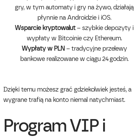
gry, w tym automaty i gry na żywo, działają
płynnie na Androidzie i iOS.
Wsparcie kryptowalut
– szybkie depozyty i
wypłaty w Bitcoinie czy Ethereum.
Wypłaty w PLN
– tradycyjne przelewy
bankowe realizowane w ciągu 24 godzin.
Dzięki temu możesz grać gdziekolwiek jesteś, a
wygrane trafią na konto niemal natychmiast.
Program VIP i