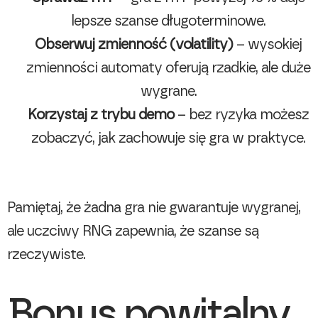
lepsze szanse długoterminowe.
Obserwuj zmienność (volatility)
– wysokiej
zmienności automaty oferują rzadkie, ale duże
wygrane.
Korzystaj z trybu demo
– bez ryzyka możesz
zobaczyć, jak zachowuje się gra w praktyce.
Pamiętaj, że żadna gra nie gwarantuje wygranej,
ale uczciwy RNG zapewnia, że szanse są
rzeczywiste.
Bonus powitalny