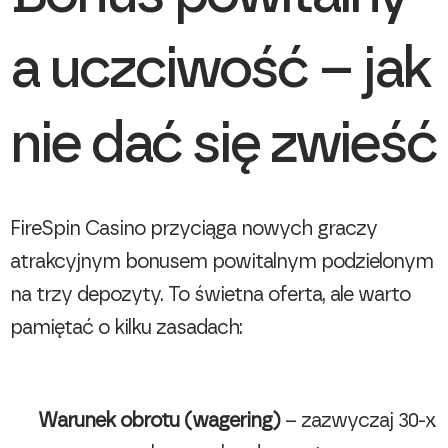
a uczciwość – jak
nie dać się zwieść
FireSpin Casino przyciąga nowych graczy
atrakcyjnym bonusem powitalnym podzielonym
na trzy depozyty. To świetna oferta, ale warto
pamiętać o kilku zasadach:
Warunek obrotu (wagering)
– zazwyczaj 30‑x