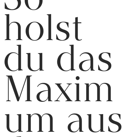
holst
du das
Maxim
um aus