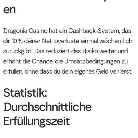
en
Dragonia Casino hat ein Cashback‑System, das
dir 10 % deiner Nettoverluste einmal wöchentlich
zurückgibt. Das reduziert das Risiko weiter und
erhöht die Chance, die Umsatzbedingungen zu
erfüllen, ohne dass du dein eigenes Geld verlierst.
Statistik:
Durchschnittliche
Erfüllungszeit