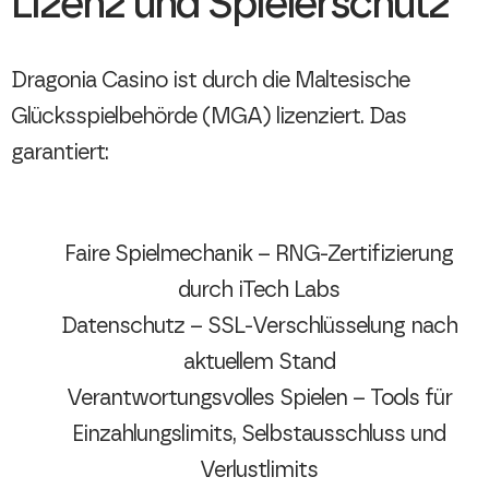
Lizenz und Spielerschutz
Dragonia Casino ist durch die Maltesische
Glücksspielbehörde (MGA) lizenziert. Das
garantiert:
Faire Spielmechanik – RNG‑Zertifizierung
durch iTech Labs
Datenschutz – SSL‑Verschlüsselung nach
aktuellem Stand
Verantwortungsvolles Spielen – Tools für
Einzahlungslimits, Selbstausschluss und
Verlustlimits