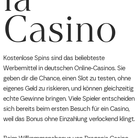
Casino
Kostenlose Spins sind das beliebteste
Werbemittel in deutschen Online‑Casinos. Sie
geben dir die Chance, einen Slot zu testen, ohne
eigenes Geld zu riskieren, und können gleichzeitig
echte Gewinne bringen. Viele Spieler entscheiden
sich bereits beim ersten Besuch für ein Casino,
weil das Bonus ohne Einzahlung verlockend klingt.