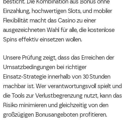
besticht. Die Kombination aus Bonus ohne
Einzahlung, hochwertigen Slots, und mobiler
Flexibilität macht das Casino zu einer
ausgezeichneten Wahl für alle, die kostenlose
Spins effektiv einsetzen wollen.
Unsere Prüfung zeigt, dass das Erreichen der
Umsatzbedingungen bei richtiger
Einsatz‑Strategie innerhalb von 30 Stunden
machbar ist. Wer verantwortungsvoll spielt und
die Tools zur Verlustbegrenzung nutzt, kann das
Risiko minimieren und gleichzeitig von den
großzügigen Bonusangeboten profitieren.