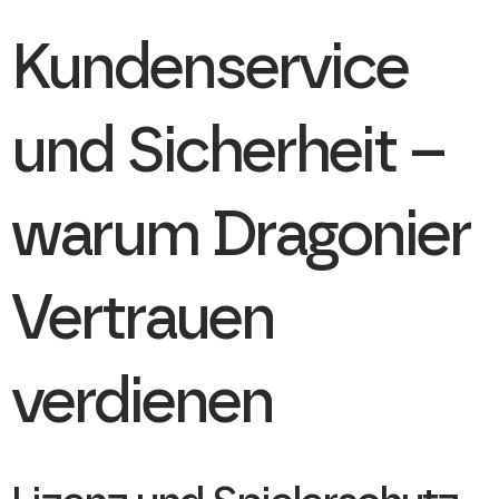
Kundenservice
und Sicherheit –
warum Dragonier
Vertrauen
verdienen