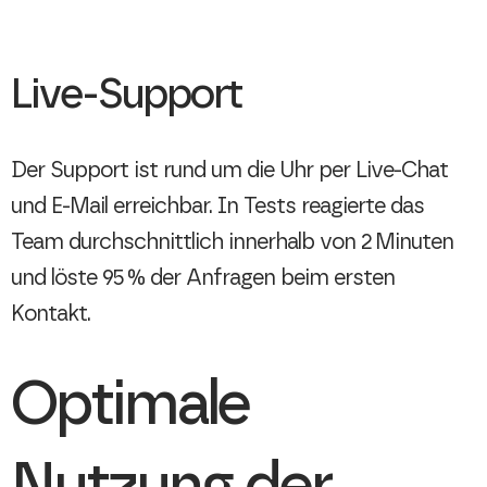
Live‑Support
Der Support ist rund um die Uhr per Live‑Chat
und E‑Mail erreichbar. In Tests reagierte das
Team durchschnittlich innerhalb von 2 Minuten
und löste 95 % der Anfragen beim ersten
Kontakt.
Optimale