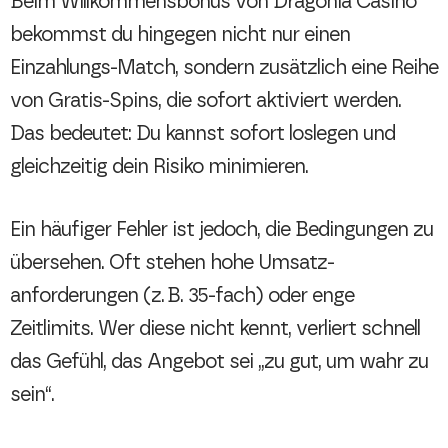
Beim Willkommensbonus von Dragonia Casino
bekommst du hingegen nicht nur einen
Einzahlungs‑Match, sondern zusätzlich eine Reihe
von Gratis‑Spins, die sofort aktiviert werden.
Das bedeutet: Du kannst sofort loslegen und
gleichzeitig dein Risiko minimieren.
Ein häufiger Fehler ist jedoch, die Bedingungen zu
übersehen. Oft stehen hohe Umsatz­
anforderungen (z. B. 35‑fach) oder enge
Zeitlimits. Wer diese nicht kennt, verliert schnell
das Gefühl, das Angebot sei „zu gut, um wahr zu
sein“.