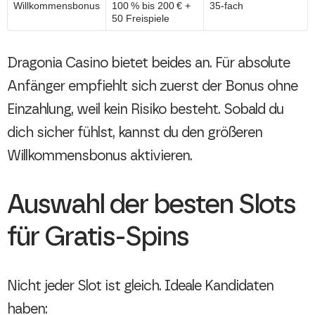
Willkommensbonus
100 % bis 200 € +
35‑fach
50 Freispiele
Dragonia Casino bietet beides an. Für absolute
Anfänger empfiehlt sich zuerst der Bonus ohne
Einzahlung, weil kein Risiko besteht. Sobald du
dich sicher fühlst, kannst du den größeren
Willkommensbonus aktivieren.
Auswahl der besten Slots
für Gratis‑Spins
Nicht jeder Slot ist gleich. Ideale Kandidaten
haben: