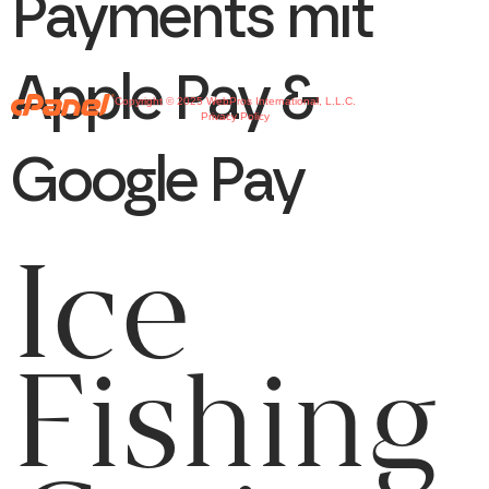
Payments mit
Apple Pay &
Copyright © 2025 WebPros International, L.L.C.
Privacy Policy
Google Pay
Ice
Fishing