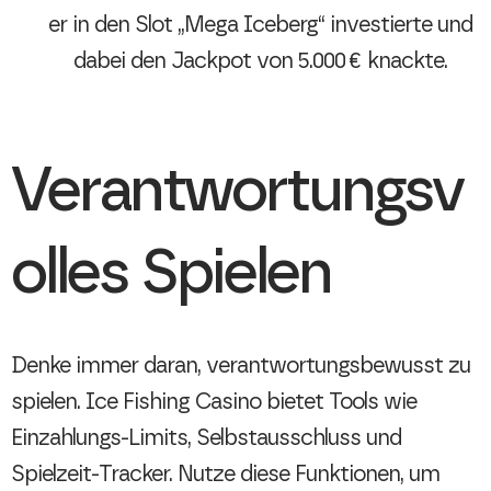
er in den Slot „Mega Iceberg“ investierte und
dabei den Jackpot von 5.000 € knackte.
Verantwortungsv
olles Spielen
Denke immer daran, verantwortungsbewusst zu
spielen. Ice Fishing Casino bietet Tools wie
Einzahlungs‑Limits, Selbstausschluss und
Spielzeit‑Tracker. Nutze diese Funktionen, um