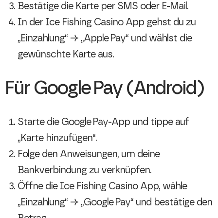
Bestätige die Karte per SMS oder E‑Mail.
In der Ice Fishing Casino App gehst du zu
„Einzahlung“ → „Apple Pay“ und wählst die
gewünschte Karte aus.
Für Google Pay (Android)
Starte die Google Pay‑App und tippe auf
„Karte hinzufügen“.
Folge den Anweisungen, um deine
Bankverbindung zu verknüpfen.
Öffne die Ice Fishing Casino App, wähle
„Einzahlung“ → „Google Pay“ und bestätige den