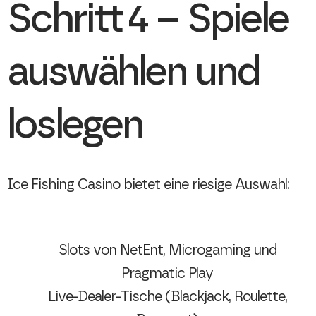
Schritt 4 – Spiele
auswählen und
loslegen
Ice Fishing Casino bietet eine riesige Auswahl:
Slots von NetEnt, Microgaming und
Pragmatic Play
Live‑Dealer‑Tische (Blackjack, Roulette,