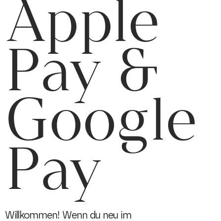
Apple
Pay &
Google
Pay
Willkommen! Wenn du neu im