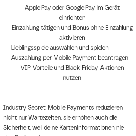
Apple Pay oder Google Pay im Gerät
einrichten
Einzahlung tätigen und Bonus ohne Einzahlung
aktivieren
Lieblingsspiele auswählen und spielen
Auszahlung per Mobile Payment beantragen
VIP‑Vorteile und Black‑Friday‑Aktionen
nutzen
Industry Secret: Mobile Payments reduzieren
nicht nur Wartezeiten, sie erhöhen auch die
Sicherheit, weil deine Karteninformationen nie