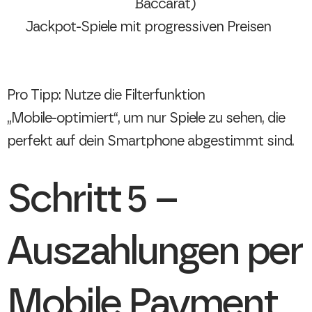
Baccarat)
Jackpot‑Spiele mit progressiven Preisen
Pro Tipp: Nutze die Filterfunktion
„Mobile‑optimiert“, um nur Spiele zu sehen, die
perfekt auf dein Smartphone abgestimmt sind.
Schritt 5 –
Auszahlungen per
Mobile Payment