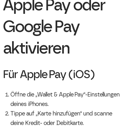
Apple Pay oder
Google Pay
aktivieren
Für Apple Pay (iOS)
Öffne die „Wallet & Apple Pay“‑Einstellungen
deines iPhones.
Tippe auf „Karte hinzufügen“ und scanne
deine Kredit‑ oder Debitkarte.