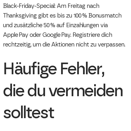
Black‑Friday‑Special: Am Freitag nach
Thanksgiving gibt es bis zu 100 % Bonusmatch
und zusätzliche 50 % auf Einzahlungen via
Apple Pay oder Google Pay. Registriere dich
rechtzeitig, um die Aktionen nicht zu verpassen.
Häufige Fehler,
die du vermeiden
solltest