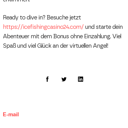
Ready to dive in? Besuche jetzt
https://icefishingcasino24.com/
und starte dein
Abenteuer mit dem Bonus ohne Einzahlung. Viel
Spaß und viel Glück an der virtuellen Angel!
E-mail