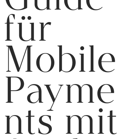
für
Mobile
Payme
nts mit