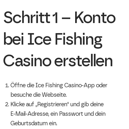
Schritt 1 – Konto
bei Ice Fishing
Casino erstellen
Öffne die Ice Fishing Casino‑App oder
besuche die Webseite.
Klicke auf „Registrieren“ und gib deine
E‑Mail‑Adresse, ein Passwort und dein
Geburtsdatum ein.