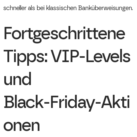
schneller als bei klassischen Banküberweisungen.
Fortgeschrittene
Tipps: VIP‑Levels
und
Black‑Friday‑Akti
onen