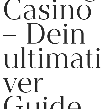
Casino
– Dein
ultimati
ver
Guide