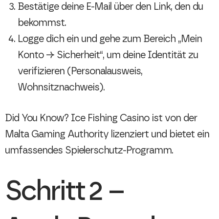
Bestätige deine E‑Mail über den Link, den du
bekommst.
Logge dich ein und gehe zum Bereich „Mein
Konto → Sicherheit“, um deine Identität zu
verifizieren (Personalausweis,
Wohnsitznachweis).
Did You Know? Ice Fishing Casino ist von der
Malta Gaming Authority lizenziert und bietet ein
umfassendes Spielerschutz‑Programm.
Schritt 2 –