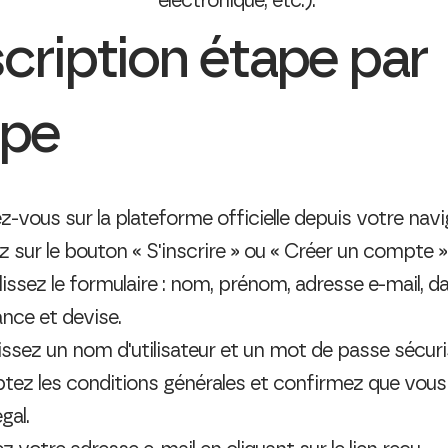
électronique, etc.).
cription étape par
ape
-vous sur la plateforme officielle depuis votre navi
z sur le bouton « S'inscrire » ou « Créer un compte »
ssez le formulaire : nom, prénom, adresse e-mail, d
nce et devise.
ssez un nom d'utilisateur et un mot de passe sécuri
tez les conditions générales et confirmez que vous
égal.