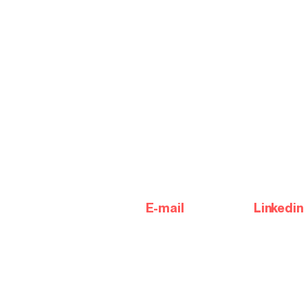
E-mail
Linkedin