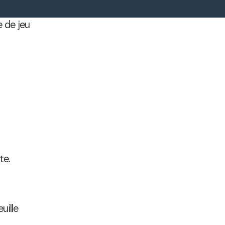
e,
e de jeu
te.
uille