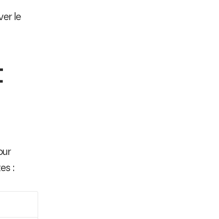
er le
t
our
es :