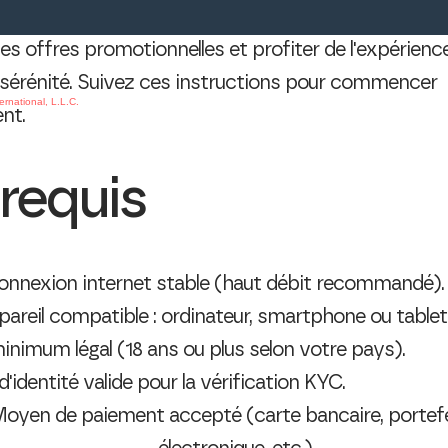
 vous accompagne pas à pas pour créer votre compt
les offres promotionnelles et profiter de l'expérienc
 sérénité. Suivez ces instructions pour commencer
rnational, L.L.C.
nt.
y
requis
onnexion internet stable (haut débit recommandé).
areil compatible : ordinateur, smartphone ou tablet
nimum légal (18 ans ou plus selon votre pays).
d'identité valide pour la vérification KYC.
oyen de paiement accepté (carte bancaire, portefe