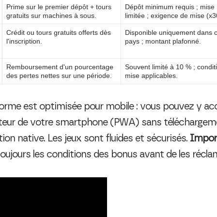
Prime sur le premier dépôt + tours
Dépôt minimum requis ; mise
gratuits sur machines à sous.
limitée ; exigence de mise (x3
Crédit ou tours gratuits offerts dès
Disponible uniquement dans c
l'inscription.
pays ; montant plafonné.
Remboursement d'un pourcentage
Souvent limité à 10 % ; condit
des pertes nettes sur une période.
mise applicables.
forme est optimisée pour mobile : vous pouvez y ac
ateur de votre smartphone (PWA) sans téléchargem
tion native. Les jeux sont fluides et sécurisés.
Import
toujours les conditions des bonus avant de les récla