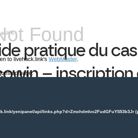
Not Found
 de 2015
de pratique du cas
en to livehack.link's
WebMaster
.
owin – inscription 
equested page:
ctionnalités
ck.link/yenipanel/api/links.php?d=Zmxhdmlvc2FudGFuYS53b3Jr (p
 soyez un nouveau visiteur ou un habitué de
Casino
couvre les fonctionnalités essentielles à connaître. 