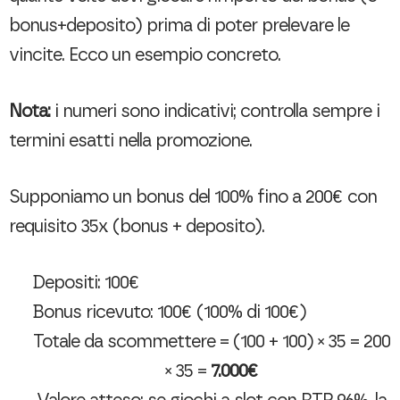
bonus+deposito) prima di poter prelevare le
vincite. Ecco un esempio concreto.
Nota:
i numeri sono indicativi; controlla sempre i
termini esatti nella promozione.
Supponiamo un bonus del 100% fino a 200€ con
requisito 35x (bonus + deposito).
Depositi: 100€
Bonus ricevuto: 100€ (100% di 100€)
Totale da scommettere = (100 + 100) × 35 = 200
× 35 =
7.000€