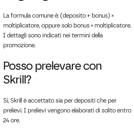
La formula comune è: (deposito + bonus) ×
moltiplicatore, oppure solo bonus × moltiplicatore.
I dettagli sono indicati nei termini della
promozione.
Posso prelevare con
Skrill?
Sì, Skrill è accettato sia per depositi che per
prelievi. I prelievi vengono elaborati di solito entro
24 ore.