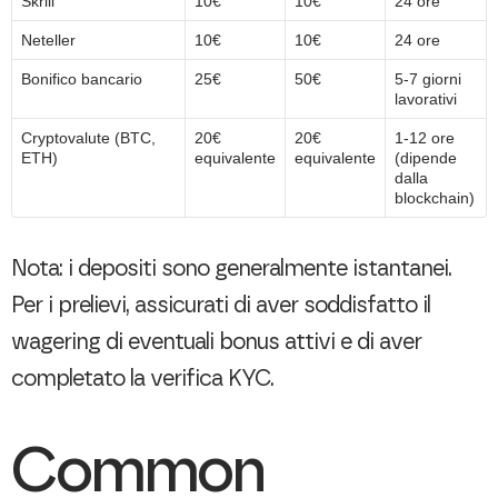
Skrill
10€
10€
24 ore
Neteller
10€
10€
24 ore
Bonifico bancario
25€
50€
5-7 giorni
lavorativi
Cryptovalute (BTC,
20€
20€
1-12 ore
ETH)
equivalente
equivalente
(dipende
dalla
blockchain)
Nota: i depositi sono generalmente istantanei.
Per i prelievi, assicurati di aver soddisfatto il
wagering di eventuali bonus attivi e di aver
completato la verifica KYC.
Common