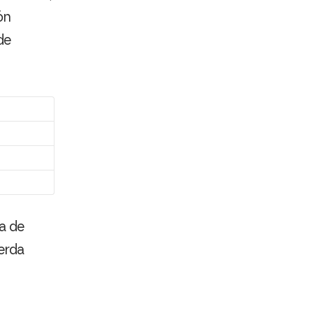
ón
de
ia de
erda