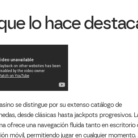
que lo hace destac
asino se distingue por su extenso catálogo de
edas, desde clásicas hasta jackpots progresivos. L
ma ofrece una navegación fluida tanto en escritori
ación móvil, permitiendo jugar en cualquier momento