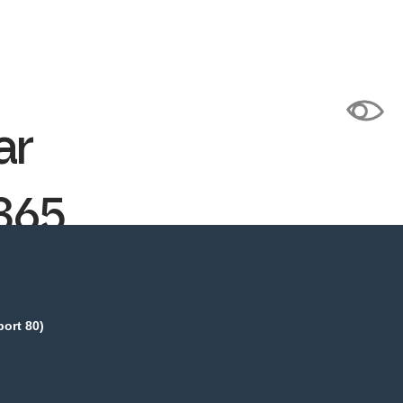
ar
365
ort 80)
 minutos
mayoría