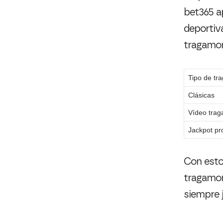
bet365 a
deportiva
tragamon
Tipo de t
Clásicas
Vídeo tra
Jackpot pr
Con estos
tragamon
siempre 