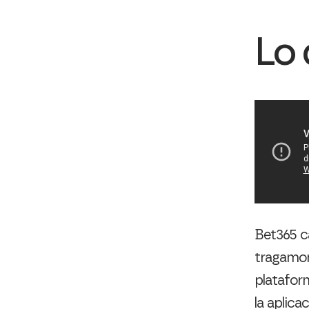
Lo 
Bet365 c
tragamon
platafor
la aplic