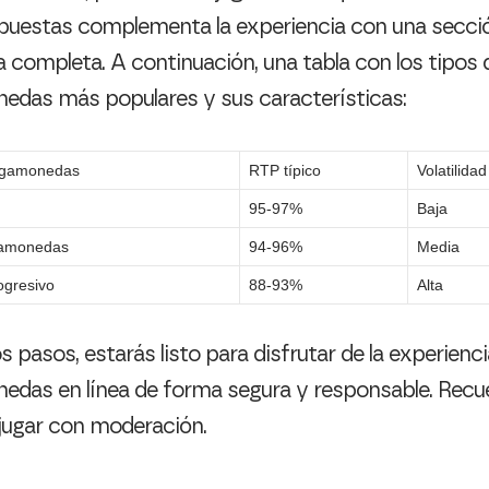
puestas complementa la experiencia con una secci
 completa. A continuación, una tabla con los tipos 
edas más populares y sus características:
ragamonedas
RTP típico
Volatilidad
95-97%
Baja
gamonedas
94-96%
Media
ogresivo
88-93%
Alta
 pasos, estarás listo para disfrutar de la experienc
edas en línea de forma segura y responsable. Recu
jugar con moderación.