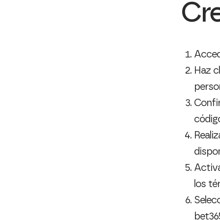
Cre
Acced
Haz cl
person
Confi
códig
Realiz
dispon
Activa
los té
Selec
bet36