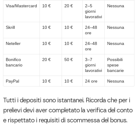
Visa/Mastercard
10 €
20 €
2–5
Nessuna
giorni
lavorativi
Skrill
10 €
10 €
24–48
Nessuna
ore
Neteller
10 €
10 €
24–48
Nessuna
ore
Bonifico
20 €
50 €
3–7
Possibili
bancario
giorni
spese
lavorativi
bancarie
PayPal
10 €
10 €
24 ore
Nessuna
Tutti i depositi sono istantanei. Ricorda che per i
prelievi devi aver completato la verifica del conto
e rispettato i requisiti di scommessa del bonus.