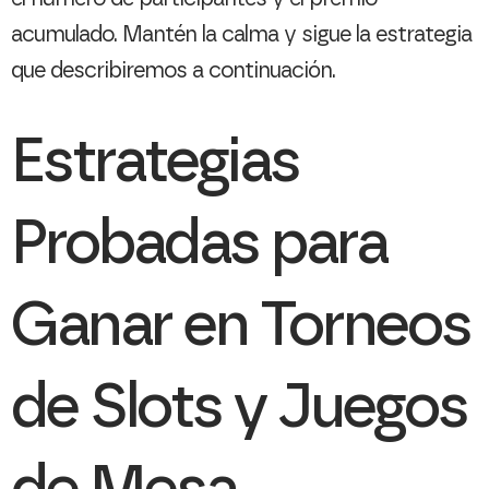
acumulado. Mantén la calma y sigue la estrategia
que describiremos a continuación.
Estrategias
Probadas para
Ganar en Torneos
de Slots y Juegos