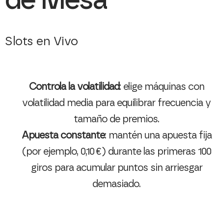
de Mesa
Slots en Vivo
Controla la volatilidad
: elige máquinas con
volatilidad media para equilibrar frecuencia y
tamaño de premios.
Apuesta constante
: mantén una apuesta fija
(por ejemplo, 0,10 €) durante las primeras 100
giros para acumular puntos sin arriesgar
demasiado.