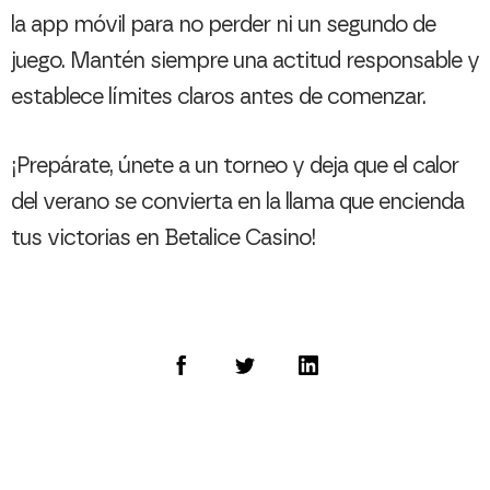
la app móvil para no perder ni un segundo de
juego. Mantén siempre una actitud responsable y
establece límites claros antes de comenzar.
¡Prepárate, únete a un torneo y deja que el calor
del verano se convierta en la llama que encienda
tus victorias en Betalice Casino!