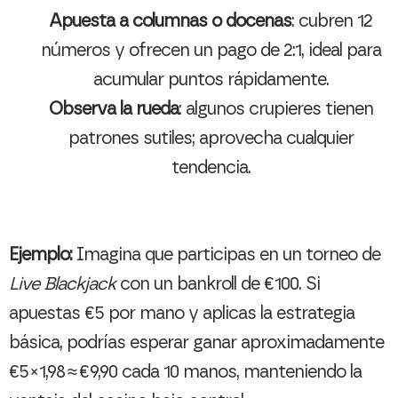
Apuesta a columnas o docenas
: cubren 12
números y ofrecen un pago de 2:1, ideal para
acumular puntos rápidamente.
Observa la rueda
: algunos crupieres tienen
patrones sutiles; aprovecha cualquier
tendencia.
Ejemplo:
Imagina que participas en un torneo de
Live Blackjack
con un bankroll de €100. Si
apuestas €5 por mano y aplicas la estrategia
básica, podrías esperar ganar aproximadamente
€5 × 1,98 ≈ €9,90 cada 10 manos, manteniendo la