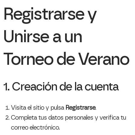
Registrarse y
Unirse a un
Torneo de Verano
1. Creación de la cuenta
Visita el sitio y pulsa
Registrarse
.
Completa tus datos personales y verifica tu
correo electrónico.