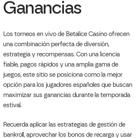
Ganancias
Los torneos en vivo de Betalice Casino ofrecen
una combinación perfecta de diversión,
estrategia y recompensas. Con una licencia
fiable, pagos rápidos y una amplia gama de
juegos, este sitio se posiciona como la mejor
opción para los jugadores españoles que buscan
maximizar sus ganancias durante la temporada
estival.
Recuerda aplicar las estrategias de gestión de
bankroll, aprovechar los bonos de recarga y usar