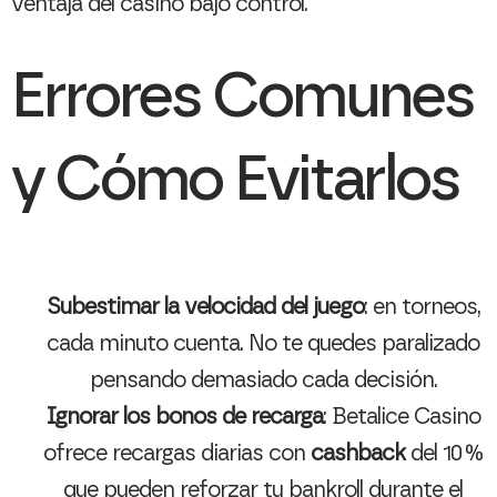
ventaja del casino bajo control.
Errores Comunes
y Cómo Evitarlos
Subestimar la velocidad del juego
: en torneos,
cada minuto cuenta. No te quedes paralizado
pensando demasiado cada decisión.
Ignorar los bonos de recarga
: Betalice Casino
ofrece recargas diarias con
cashback
del 10 %
que pueden reforzar tu bankroll durante el