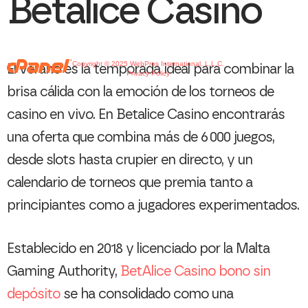
Betalice Casino
Copyright © 2025 WebPros International, L.L.C.
El verano es la temporada ideal para combinar la
Privacy Policy
brisa cálida con la emoción de los torneos de
casino en vivo. En Betalice Casino encontrarás
una oferta que combina más de 6 000 juegos,
desde slots hasta crupier en directo, y un
calendario de torneos que premia tanto a
principiantes como a jugadores experimentados.
Establecido en 2018 y licenciado por la Malta
Gaming Authority,
BetAlice Casino bono sin
depósito
se ha consolidado como una