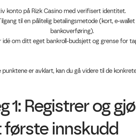
iv konto på Rizk Casino med verifisert identitet.
ilgang til en pålitelig betalingsmetode (kort, e‑wallet 
bankoverføring).
r idé om ditt eget bankroll‑budsjett og grense for ta
 punktene er avklart, kan du gå videre til de konkret
g 1: Registrer og gjø
t første innskudd