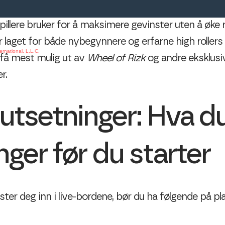
er som finnes, hvordan du aktiverer dem, og hvilke 
pillere bruker for å maksimere gevinster uten å øke r
r laget for både nybegynnere og erfarne high roller
rnational, L.L.C.
 få mest mulig ut av
Wheel of Rizk
og andre eksklusi
y
r.
utsetninger: Hva d
nger før du starter
ster deg inn i live‑bordene, bør du ha følgende på pla