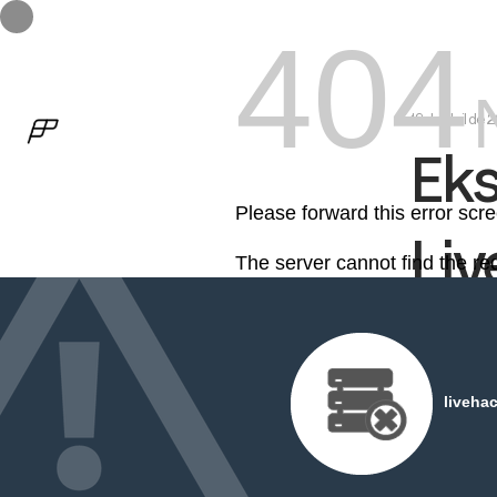
404
12 de abril de
Eks
Please forward this error scre
Liv
The server cannot find the r
Riz
liveha
I denne 
utnytter 