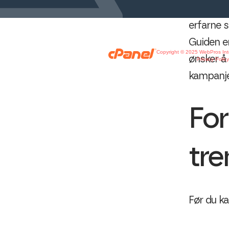
bonustyp
erfarne s
Guiden e
Copyright © 2025 WebPros Inte
ønsker å
Privacy Polic
kampanje
For
tre
Før du ka