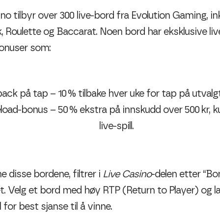
no tilbyr over 300 live‑bord fra Evolution Gaming, in
, Roulette og Baccarat. Noen bord har eksklusive liv
onuser som:
ck på tap – 10 % tilbake hver uke for tap på utvalg
load‑bonus – 50 % ekstra på innskudd over 500 kr, k
live‑spill.
ne disse bordene, filtrer i
Live Casino
-delen etter “Bo
t. Velg et bord med høy RTP (Return to Player) og l
 for best sjanse til å vinne.