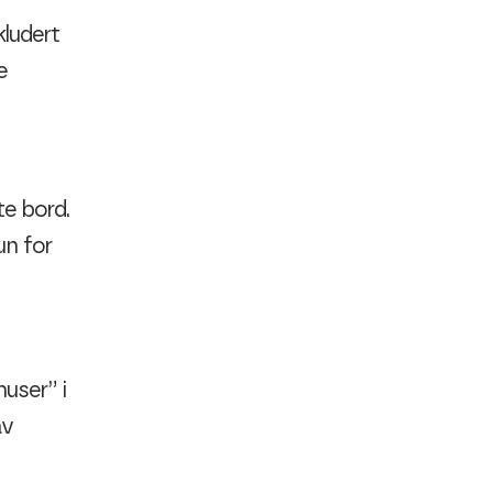
kludert
e
te bord.
un for
nuser” i
av