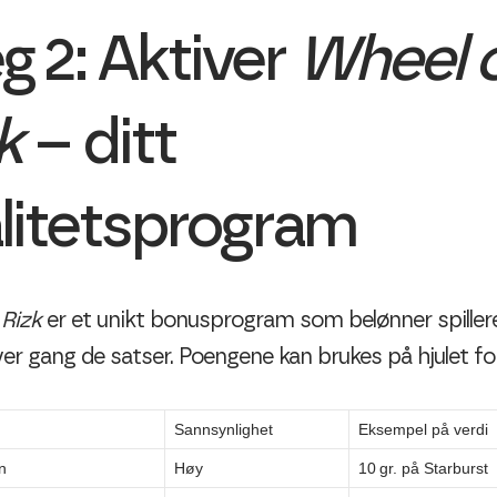
g 2: Aktiver
Wheel 
k
– ditt
alitetsprogram
 Rizk
er et unikt bonusprogram som belønner spille
r gang de satser. Poengene kan brukes på hjulet for
Sannsynlighet
Eksempel på verdi
n
Høy
10 gr. på Starburst