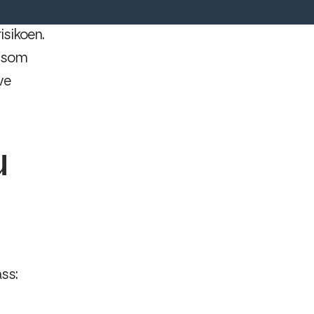
triks
isikoen.
s som
ve
u
ss: