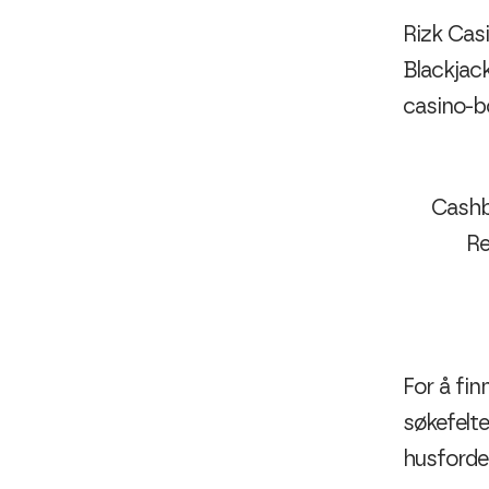
Rizk Casi
Blackjack
casino‑b
Cashba
Re
For å fin
søkefelte
husfordel