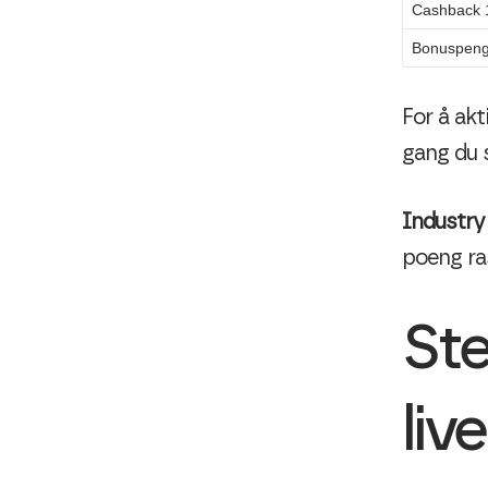
Cashback 
Bonuspeng
For å akti
gang du s
Industry
poeng ras
Ste
liv