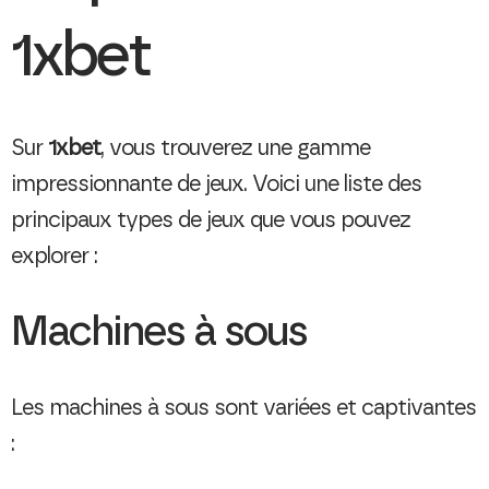
1xbet
Sur
1xbet
, vous trouverez une gamme
impressionnante de jeux. Voici une liste des
principaux types de jeux que vous pouvez
explorer :
Machines à sous
Les machines à sous sont variées et captivantes
: