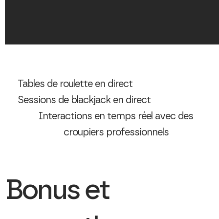
Tables de roulette en direct
Sessions de blackjack en direct
Interactions en temps réel avec des
croupiers professionnels
Bonus et