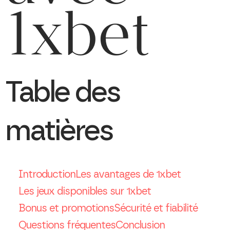
1xbet
Table des
matières
Introduction
Les avantages de 1xbet
Les jeux disponibles sur 1xbet
Bonus et promotions
Sécurité et fiabilité
Questions fréquentes
Conclusion