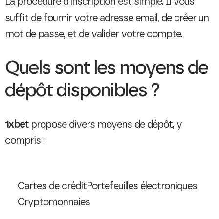
La procédure d’inscription est simple. Il vous
suffit de fournir votre adresse email, de créer un
mot de passe, et de valider votre compte.
Quels sont les moyens de
dépôt disponibles ?
1xbet
propose divers moyens de dépôt, y
compris :
Cartes de crédit
Portefeuilles électroniques
Cryptomonnaies