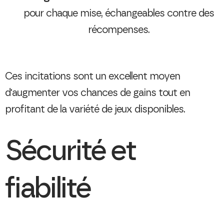
pour chaque mise, échangeables contre des
récompenses.
Ces incitations sont un excellent moyen
d'augmenter vos chances de gains tout en
profitant de la variété de jeux disponibles.
Sécurité et
fiabilité