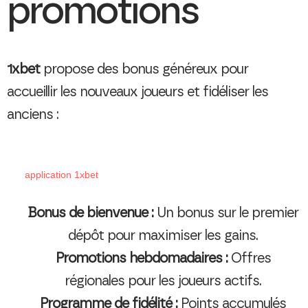
promotions
1xbet
propose des bonus généreux pour
accueillir les nouveaux joueurs et fidéliser les
anciens :
application 1xbet
Bonus de bienvenue :
Un bonus sur le premier
dépôt pour maximiser les gains.
Promotions hebdomadaires :
Offres
régionales pour les joueurs actifs.
Programme de fidélité :
Points accumulés