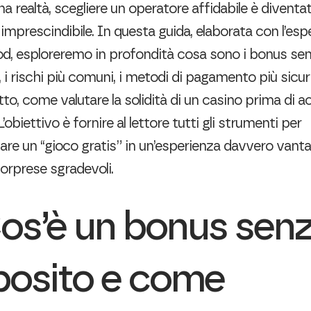
a realtà, scegliere un operatore affidabile è diventa
 imprescindibile. In questa guida, elaborata con l’esp
, esploreremo in profondità cosa sono i bonus se
 i rischi più comuni, i metodi di pagamento più sicuri
to, come valutare la solidità di un casino prima di a
 L’obiettivo è fornire al lettore tutti gli strumenti per
are un “gioco gratis” in un’esperienza davvero vant
sorprese sgradevoli.
Cos’è un bonus sen
posito e come