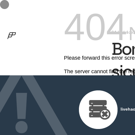
404
24 de abril de
Bon
Please forward this error scre
sic
The server cannot find the r
la 
liveha
sce