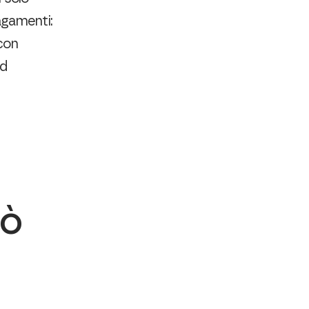
agamenti:
 con
od
uò