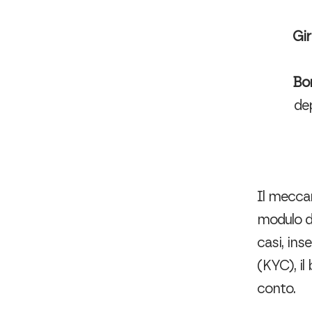
Gir
Bo
de
Il meccan
modulo di
casi, ins
(KYC), il
conto.