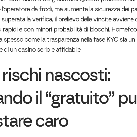
l’operatore da frodi, ma aumenta la sicurezza dei p
 superata la verifica, il prelievo delle vincite avviene
 rapidi e con minori probabilità di blocchi. Homefo
ea spesso come la trasparenza nella fase KYC sia un
e di un casinò serio e affidabile.
I rischi nascosti:
ndo il “gratuito” p
tare caro