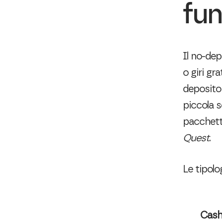
fun
Il no‑de
o giri gr
deposito 
piccola 
pacchett
Quest
.
Le tipolo
Cash