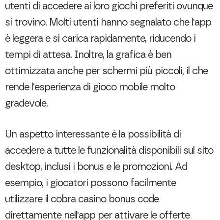
utenti di accedere ai loro giochi preferiti ovunque
si trovino. Molti utenti hanno segnalato che l'app
è leggera e si carica rapidamente, riducendo i
tempi di attesa. Inoltre, la grafica è ben
ottimizzata anche per schermi più piccoli, il che
rende l'esperienza di gioco mobile molto
gradevole.
Un aspetto interessante è la possibilità di
accedere a tutte le funzionalità disponibili sul sito
desktop, inclusi i bonus e le promozioni. Ad
esempio, i giocatori possono facilmente
utilizzare il cobra casino bonus code
direttamente nell'app per attivare le offerte