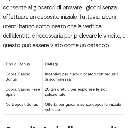
consente ai giocatori di provare i giochi senza
effettuare un deposito iniziale. Tuttavia, alcuni
utenti hanno sottolineato che la verifica
dell'identità è necessaria per prelevare le vincite, e
questo può essere visto come un ostacolo.
Tipo di Bonus
Dettagli
Cobra Casino
Incentivo per nuovi giocatori con requisiti
Bonus
di scommessa
Cobra Casino Free
20 giri gratuiti per esplorare le slot
Spins
selezionate
No Deposit Bonus
Offerta per giocare senza deposito iniziale
richiesto