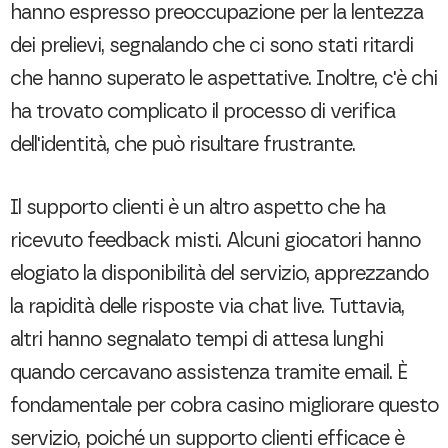
hanno espresso preoccupazione per la lentezza
dei prelievi, segnalando che ci sono stati ritardi
che hanno superato le aspettative. Inoltre, c'è chi
ha trovato complicato il processo di verifica
dell'identità, che può risultare frustrante.
Il supporto clienti è un altro aspetto che ha
ricevuto feedback misti. Alcuni giocatori hanno
elogiato la disponibilità del servizio, apprezzando
la rapidità delle risposte via chat live. Tuttavia,
altri hanno segnalato tempi di attesa lunghi
quando cercavano assistenza tramite email. È
fondamentale per cobra casino migliorare questo
servizio, poiché un supporto clienti efficace è