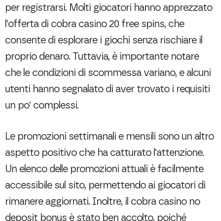
per registrarsi. Molti giocatori hanno apprezzato
l'offerta di cobra casino 20 free spins, che
consente di esplorare i giochi senza rischiare il
proprio denaro. Tuttavia, è importante notare
che le condizioni di scommessa variano, e alcuni
utenti hanno segnalato di aver trovato i requisiti
un po' complessi.
Le promozioni settimanali e mensili sono un altro
aspetto positivo che ha catturato l'attenzione.
Un elenco delle promozioni attuali è facilmente
accessibile sul sito, permettendo ai giocatori di
rimanere aggiornati. Inoltre, il cobra casino no
deposit bonus è stato ben accolto, poiché