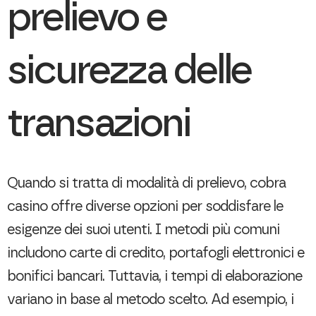
prelievo e
sicurezza delle
transazioni
Quando si tratta di modalità di prelievo, cobra
casino offre diverse opzioni per soddisfare le
esigenze dei suoi utenti. I metodi più comuni
includono carte di credito, portafogli elettronici e
bonifici bancari. Tuttavia, i tempi di elaborazione
variano in base al metodo scelto. Ad esempio, i