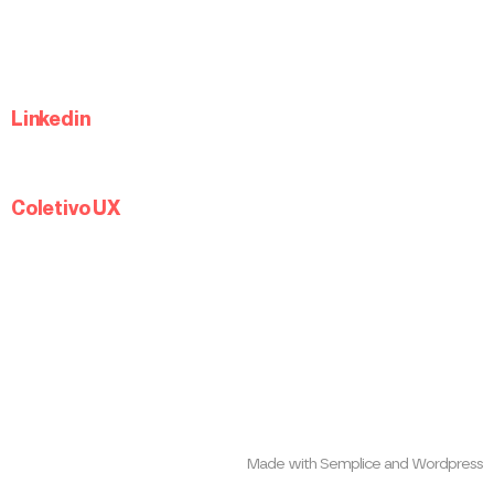
Linkedin
Coletivo UX
Made with Semplice and Wordpress