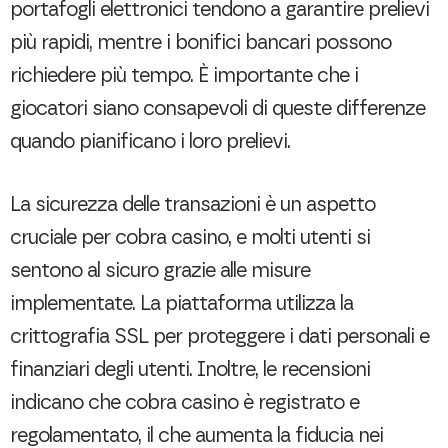
portafogli elettronici tendono a garantire prelievi
più rapidi, mentre i bonifici bancari possono
richiedere più tempo. È importante che i
giocatori siano consapevoli di queste differenze
quando pianificano i loro prelievi.
La sicurezza delle transazioni è un aspetto
cruciale per cobra casino, e molti utenti si
sentono al sicuro grazie alle misure
implementate. La piattaforma utilizza la
crittografia SSL per proteggere i dati personali e
finanziari degli utenti. Inoltre, le recensioni
indicano che cobra casino è registrato e
regolamentato, il che aumenta la fiducia nei