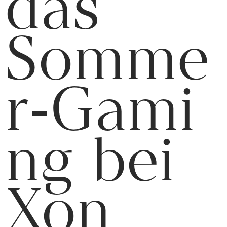
das
Somme
r‑Gami
ng bei
Xon