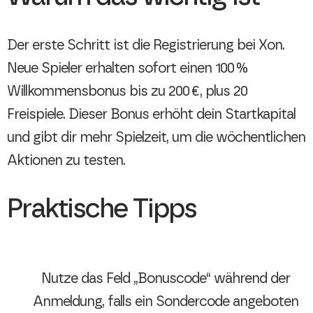
Der erste Schritt ist die Registrierung bei Xon.
Neue Spieler erhalten sofort einen 100 %
Willkommensbonus bis zu 200 €, plus 20
Freispiele. Dieser Bonus erhöht dein Startkapital
und gibt dir mehr Spielzeit, um die wöchentlichen
Aktionen zu testen.
Praktische Tipps
Nutze das Feld „Bonuscode“ während der
Anmeldung, falls ein Sondercode angeboten