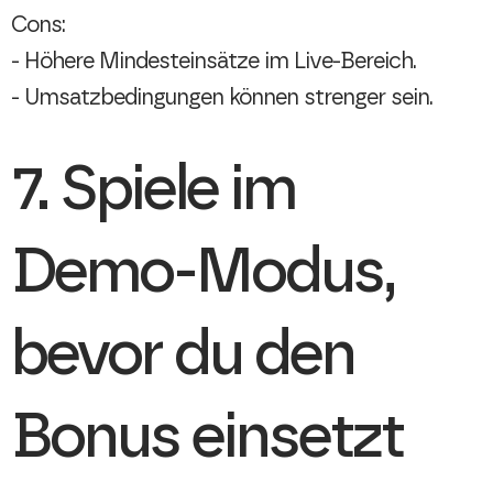
Cons:
- Höhere Mindesteinsätze im Live‑Bereich.
- Umsatzbedingungen können strenger sein.
7. Spiele im
Demo‑Modus,
bevor du den
Bonus einsetzt