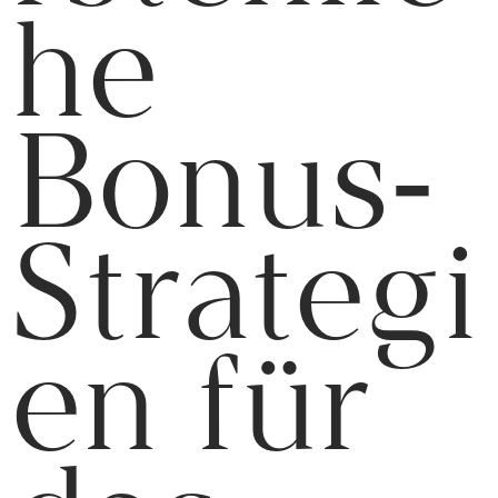
he
Bonus‑
Strategi
en für