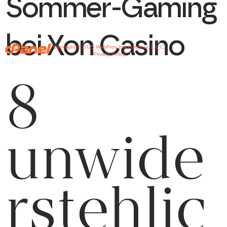
Sommer‑Gaming
bei Xon Casino
Copyright © 2025 WebPros International, L.L.C.
Privacy Policy
8
unwide
rstehlic