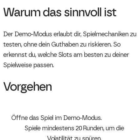
Warum das sinnvoll ist
Der Demo‑Modus erlaubt dir, Spielmechaniken zu
testen, ohne dein Guthaben zu riskieren. So
erkennst du, welche Slots am besten zu deiner
Spielweise passen.
Vorgehen
Öffne das Spiel im Demo‑Modus.
Spiele mindestens 20 Runden, um die
Volatilität zu spüren.