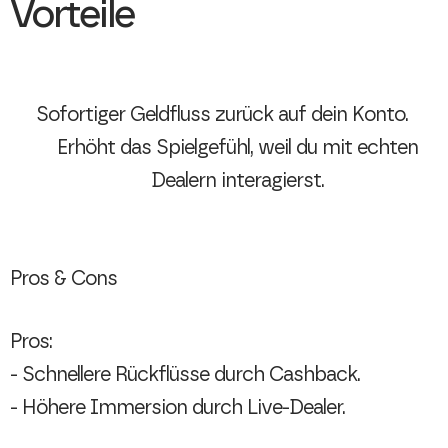
Vorteile
Sofortiger Geldfluss zurück auf dein Konto.
Erhöht das Spielgefühl, weil du mit echten
Dealern interagierst.
Pros & Cons
Pros:
- Schnellere Rückflüsse durch Cashback.
- Höhere Immersion durch Live‑Dealer.