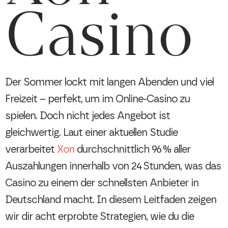
Casino
Der Sommer lockt mit langen Abenden und viel
Freizeit – perfekt, um im Online‑Casino zu
spielen. Doch nicht jedes Angebot ist
gleichwertig. Laut einer aktuellen Studie
verarbeitet
Xon
durchschnittlich 96 % aller
Auszahlungen innerhalb von 24 Stunden, was das
Casino zu einem der schnellsten Anbieter in
Deutschland macht. In diesem Leitfaden zeigen
wir dir acht erprobte Strategien, wie du die