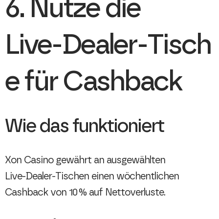
6. Nutze die
Live‑Dealer‑Tisch
e für Cashback
Wie das funktioniert
Xon Casino gewährt an ausgewählten
Live‑Dealer‑Tischen einen wöchentlichen
Cashback von 10 % auf Nettoverluste.