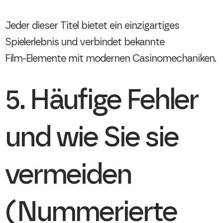
Jeder dieser Titel bietet ein einzigartiges
Spielerlebnis und verbindet bekannte
Film‑Elemente mit modernen Casinomechaniken.
5. Häufige Fehler
und wie Sie sie
vermeiden
(Nummerierte