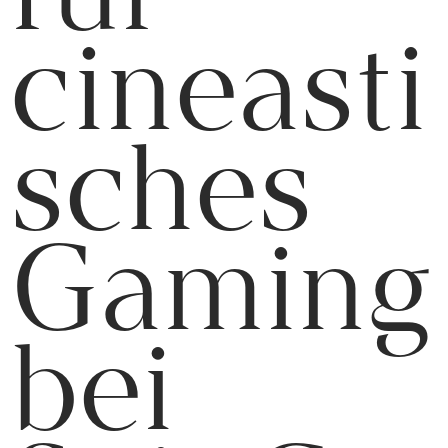
cineasti
sches
Gaming
bei