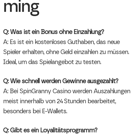
ming
Q: Was ist ein Bonus ohne Einzahlung?
A: Es ist ein kostenloses Guthaben, das neue
Spieler erhalten, ohne Geld einzahlen zu müssen.
Ideal, um das Spielangebot zu testen.
Q: Wie schnell werden Gewinne ausgezahlt?
A: Bei SpinGranny Casino werden Auszahlungen
meist innerhalb von 24 Stunden bearbeitet,
besonders bei E‑Wallets.
Q: Gibt es ein Loyalitätsprogramm?