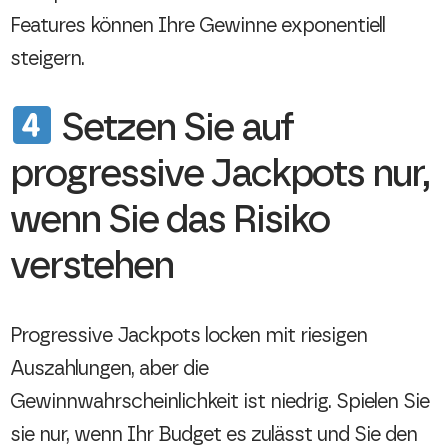
Features können Ihre Gewinne exponentiell
steigern.
Setzen Sie auf
progressive Jackpots nur,
wenn Sie das Risiko
verstehen
Progressive Jackpots locken mit riesigen
Auszahlungen, aber die
Gewinnwahrscheinlichkeit ist niedrig. Spielen Sie
sie nur, wenn Ihr Budget es zulässt und Sie den