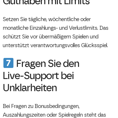
Guthaben mit Limits
Setzen Sie tägliche, wöchentliche oder
monatliche Einzahlungs‑ und Verlustlimits. Das
schützt Sie vor übermäßigem Spielen und
unterstützt verantwortungsvolles Glücksspiel.
Fragen Sie den
Live‑Support bei
Unklarheiten
Bei Fragen zu Bonusbedingungen,
Auszahlungszeiten oder Spielregeln steht das