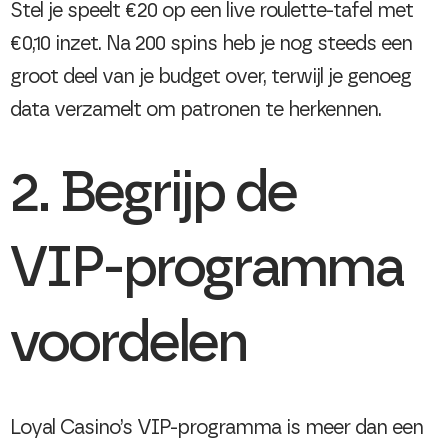
Stel je speelt €20 op een live roulette‑tafel met
€0,10 inzet. Na 200 spins heb je nog steeds een
groot deel van je budget over, terwijl je genoeg
data verzamelt om patronen te herkennen.
2. Begrijp de
VIP‑programma
voordelen
Loyal Casino’s VIP‑programma is meer dan een