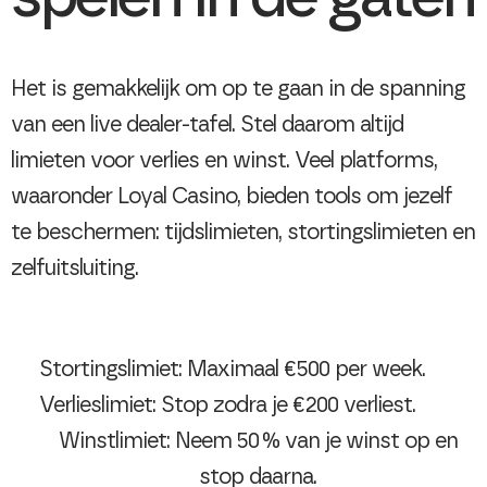
Het is gemakkelijk om op te gaan in de spanning
van een live dealer‑tafel. Stel daarom altijd
limieten voor verlies en winst. Veel platforms,
waaronder Loyal Casino, bieden tools om jezelf
te beschermen: tijdslimieten, stortingslimieten en
zelfuitsluiting.
Stortingslimiet: Maximaal €500 per week.
Verlieslimiet: Stop zodra je €200 verliest.
Winstlimiet: Neem 50 % van je winst op en
stop daarna.