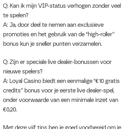
Q: Kan ik mijn VIP‑status verhogen zonder veel
te spelen?
A: Ja, door deel te nemen aan exclusieve
promoties en het gebruik van de “high‑roller”
bonus kun je sneller punten verzamelen.
Q: Zijn er speciale live dealer‑bonussen voor
nieuwe spelers?
A: Loyal Casino biedt een eenmalige “€10 gratis
credits” bonus voor je eerste live dealer‑spel,
onder voorwaarde van een minimale inzet van
€0,20.
Met deze vijf tips ben je goed voorbereid om je