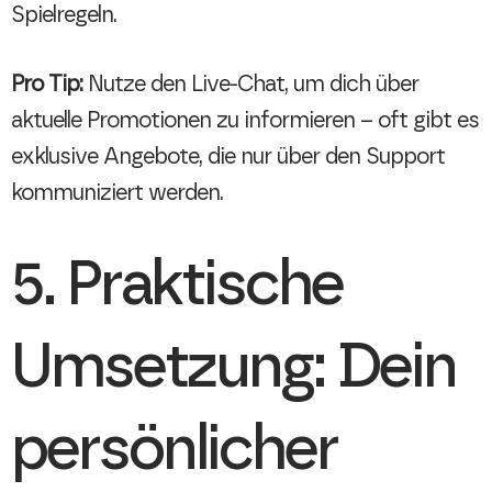
Spielregeln.
Pro Tip:
Nutze den Live‑Chat, um dich über
aktuelle Promotionen zu informieren – oft gibt es
exklusive Angebote, die nur über den Support
kommuniziert werden.
5. Praktische
Umsetzung: Dein
persönlicher