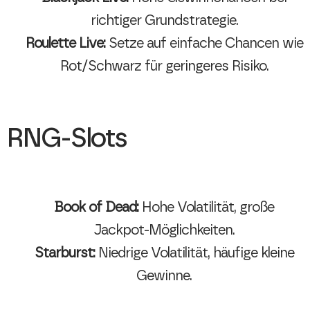
richtiger Grundstrategie.
Roulette Live:
Setze auf einfache Chancen wie
Rot/Schwarz für geringeres Risiko.
RNG‑Slots
Book of Dead:
Hohe Volatilität, große
Jackpot‑Möglichkeiten.
Starburst:
Niedrige Volatilität, häufige kleine
Gewinne.