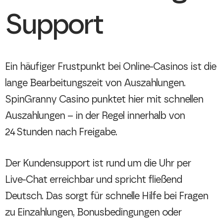
Support
Ein häufiger Frustpunkt bei Online‑Casinos ist die
lange Bearbeitungszeit von Auszahlungen.
SpinGranny Casino punktet hier mit schnellen
Auszahlungen – in der Regel innerhalb von
24 Stunden nach Freigabe.
Der Kundensupport ist rund um die Uhr per
Live‑Chat erreichbar und spricht fließend
Deutsch. Das sorgt für schnelle Hilfe bei Fragen
zu Einzahlungen, Bonusbedingungen oder