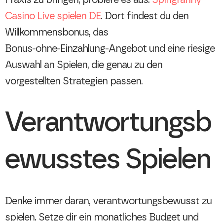
Praxis zu bringen, probiere es aus:
Spingranny
Casino Live spielen DE
. Dort findest du den
Willkommensbonus, das
Bonus‑ohne‑Einzahlung‑Angebot und eine riesige
Auswahl an Spielen, die genau zu den
vorgestellten Strategien passen.
Verantwortungsb
ewusstes Spielen
Denke immer daran, verantwortungsbewusst zu
spielen. Setze dir ein monatliches Budget und