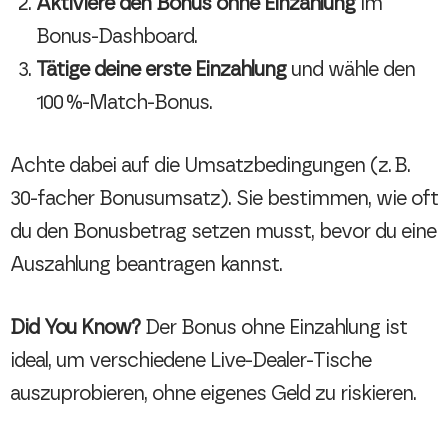
Aktiviere den Bonus ohne Einzahlung
im
Bonus‑Dashboard.
Tätige deine erste Einzahlung
und wähle den
100 %‑Match‑Bonus.
Achte dabei auf die Umsatzbedingungen (z. B.
30‑facher Bonusumsatz). Sie bestimmen, wie oft
du den Bonusbetrag setzen musst, bevor du eine
Auszahlung beantragen kannst.
Did You Know?
Der Bonus ohne Einzahlung ist
ideal, um verschiedene Live‑Dealer‑Tische
auszuprobieren, ohne eigenes Geld zu riskieren.