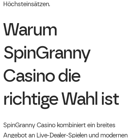
Höchsteinsätzen.
Warum
SpinGranny
Casino die
richtige Wahl ist
SpinGranny Casino kombiniert ein breites
Angebot an Live‑Dealer‑Spielen und modernen