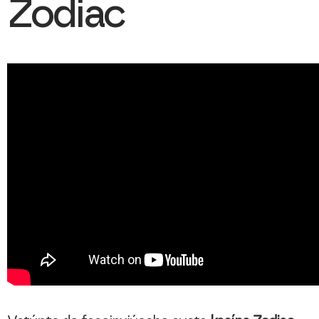
Zodiac