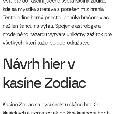
Vstúpte do fascinujúceho sveta
kasína Zodiac
,
kde sa mystika stretáva s potešením z hrania.
Tento online herný priestor ponúka hráčom viac
než len šancu na výhru. Spojenie astrológie a
moderného hazardu vytvára unikátny zážitok pre
všetkých, ktorí túžia po dobrodružstve.
Návrh hier v
kasíne Zodiac
Kasíno Zodiac sa pýši širokou škálou hier. Od
klasických automatov až po živé kasínové hry, tu