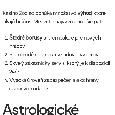
Kasíno Zodiac ponúka množstvo
výhod
, ktoré
lákajú hráčov. Medzi tie najvýznamnejšie patrí:
Štedré bonusy
a promoakcie pre nových
hráčov
Rôznorodé možnosti vkladov a výberov
Skvelý zákaznícky servis, ktorý je k dispozícii
24/7
Vysoká úroveň zabezpečenia a ochrany
osobných údajov
Astrologické