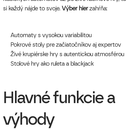
si každý nájde to svoje.
Výber hier
zahŕňa:
Automaty s vysokou variabilitou
Pokrové stoly pre začiatočníkov aj expertov
Živé krupiérske hry s autentickou atmosférou
Stolové hry ako ruleta a blackjack
Hlavné funkcie a
výhody