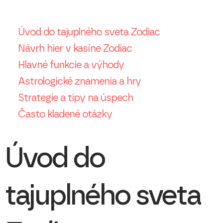
Úvod do tajuplného sveta Zodiac
Návrh hier v kasíne Zodiac
Hlavné funkcie a výhody
Astrologické znamenia a hry
Strategie a tipy na úspech
Často kladené otázky
Úvod do
tajuplného sveta