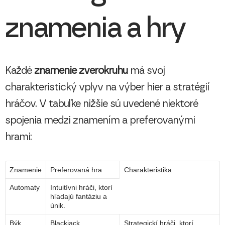
znamenia a hry
Každé
znamenie zverokruhu
má svoj
charakteristický vplyv na výber hier a stratégií
hráčov. V tabuľke nižšie sú uvedené niektoré
spojenia medzi znamením a preferovanými
hrami:
Znamenie
Preferovaná hra
Charakteristika
Automaty
Intuitívni hráči, ktorí
hľadajú fantáziu a
únik.
Býk
Blackjack
Strategickí hráči, ktorí