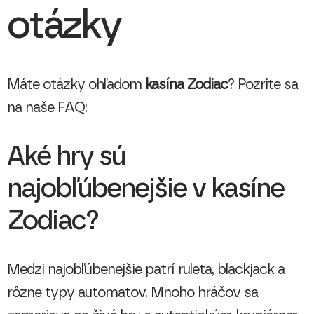
otázky
Máte otázky ohľadom
kasína Zodiac
? Pozrite sa
na naše FAQ:
Aké hry sú
najobľúbenejšie v kasíne
Zodiac?
Medzi najobľúbenejšie patrí ruleta, blackjack a
rôzne typy automatov. Mnoho hráčov sa