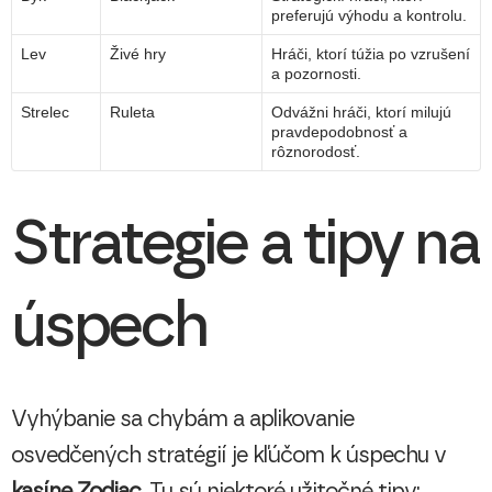
preferujú výhodu a kontrolu.
Lev
Živé hry
Hráči, ktorí túžia po vzrušení
a pozornosti.
Strelec
Ruleta
Odvážni hráči, ktorí milujú
pravdepodobnosť a
rôznorodosť.
Strategie a tipy na
úspech
Vyhýbanie sa chybám a aplikovanie
osvedčených stratégií je kľúčom k úspechu v