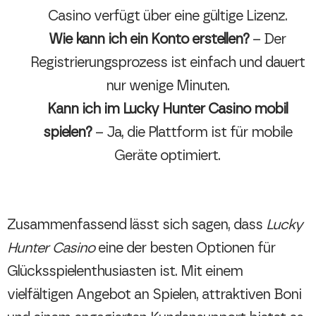
Casino verfügt über eine gültige Lizenz.
Wie kann ich ein Konto erstellen?
– Der
Registrierungsprozess ist einfach und dauert
nur wenige Minuten.
Kann ich im Lucky Hunter Casino mobil
spielen?
– Ja, die Plattform ist für mobile
Geräte optimiert.
Zusammenfassend lässt sich sagen, dass
Lucky
Hunter Casino
eine der besten Optionen für
Glücksspielenthusiasten ist. Mit einem
vielfältigen Angebot an Spielen, attraktiven Boni