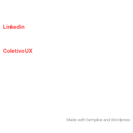
Linkedin
Coletivo UX
Made with Semplice and Wordpress