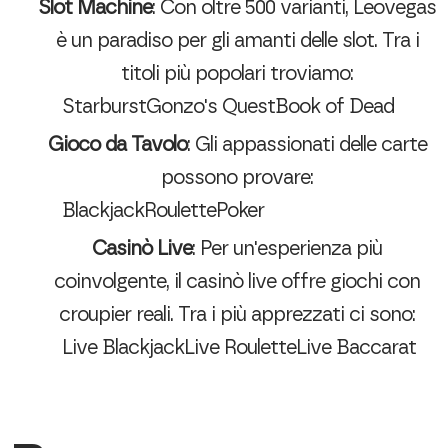
Slot Machine
: Con oltre 500 varianti, Leovegas
è un paradiso per gli amanti delle slot. Tra i
titoli più popolari troviamo:
Starburst
Gonzo's Quest
Book of Dead
Gioco da Tavolo
: Gli appassionati delle carte
possono provare:
Blackjack
Roulette
Poker
Casinò Live
: Per un'esperienza più
coinvolgente, il casinò live offre giochi con
croupier reali. Tra i più apprezzati ci sono:
Live Blackjack
Live Roulette
Live Baccarat