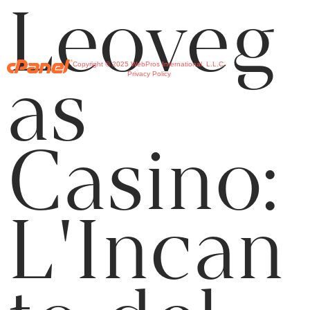
Leoveg
Copyright © 2025 WebPros International, L.L.C.
as
Privacy Policy
Casino:
L'Incan