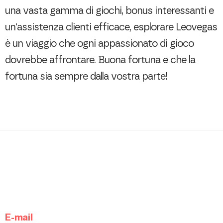
una vasta gamma di giochi, bonus interessanti e
un'assistenza clienti efficace, esplorare Leovegas
è un viaggio che ogni appassionato di gioco
dovrebbe affrontare. Buona fortuna e che la
fortuna sia sempre dalla vostra parte!
E-mail