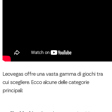
Leovegas offre una vasta gamma di giochi tra
cui scegliere. Ecco alcune delle categorie
principali: