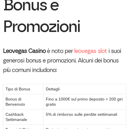
Bonus e
Promozioni
Leovegas Casino
è noto per
leovegas slot
i suoi
generosi bonus e promozioni. Alcuni dei bonus
più comuni includono:
Tipo di Bonus
Dettagli
Bonus di
Fino a 1000€ sul primo deposito + 200 giri
Benvenuto
gratis
Cashback
5% di rimborso sulle perdite settimanali
Settimanale