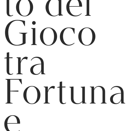
to del
Gioco
tra
Fortuna
e