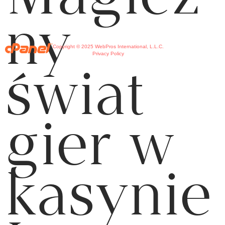
ny
Copyright © 2025 WebPros International, L.L.C.
Privacy Policy
świat
gier w
kasynie