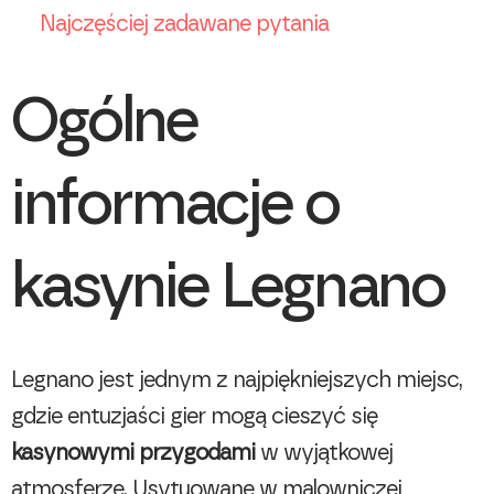
Najczęściej zadawane pytania
Ogólne
informacje o
kasynie Legnano
Legnano jest jednym z najpiękniejszych miejsc,
gdzie entuzjaści gier mogą cieszyć się
kasynowymi przygodami
w wyjątkowej
atmosferze. Usytuowane w malowniczej