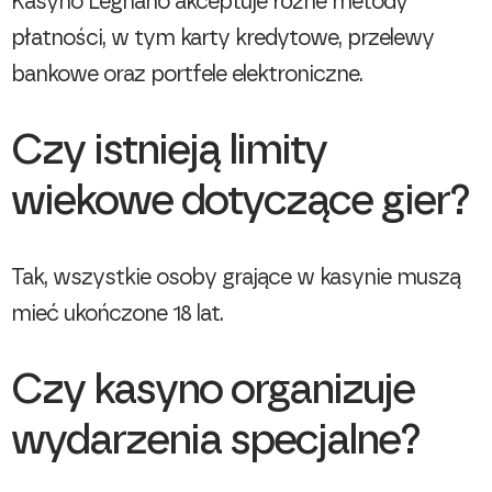
Kasyno Legnano akceptuje różne metody
płatności, w tym karty kredytowe, przelewy
bankowe oraz portfele elektroniczne.
Czy istnieją limity
wiekowe dotyczące gier?
Tak, wszystkie osoby grające w kasynie muszą
mieć ukończone 18 lat.
Czy kasyno organizuje
wydarzenia specjalne?