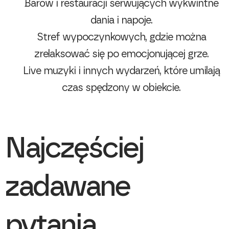
Barów i restauracji serwujących wykwintne
dania i napoje.
Stref wypoczynkowych, gdzie można
zrelaksować się po emocjonującej grze.
Live muzyki i innych wydarzeń, które umilają
czas spędzony w obiekcie.
Najczęściej
zadawane
pytania