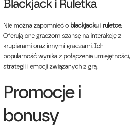
Blackjack i Ruletka
Nie można zapomnieć o
blackjacku
i
ruletce
.
Oferują one graczom szansę na interakcję z
krupierami oraz innymi graczami. Ich
popularność wynika z połączenia umiejętności,
strategii i emocji związanych z grą.
Promocje i
bonusy