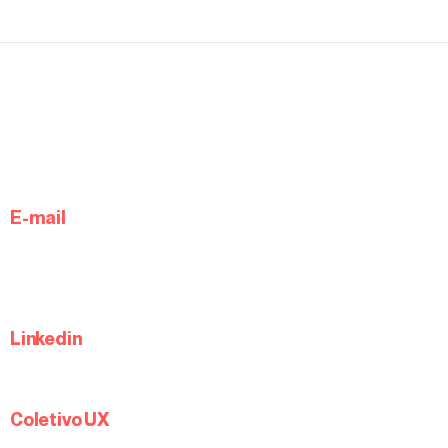
E-mail
Linkedin
Coletivo UX