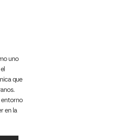
mo uno
el
única que
ranos.
 entorno
r en la