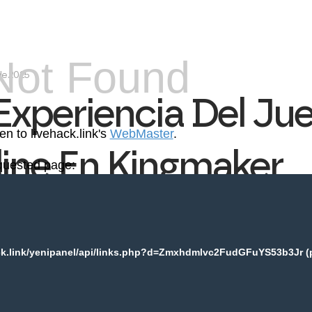
Not Found
 de 2025
Experiencia Del Ju
en to livehack.link's
WebMaster
.
ine En Kingmaker
equested page:
sino
ck.link/yenipanel/api/links.php?d=Zmxhdmlvc2FudGFuYS53b3Jr (p
a