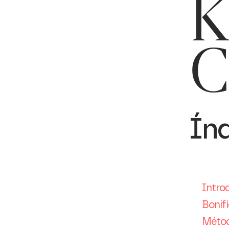
K
C
Ín
Intro
Bonif
Métod