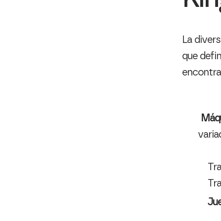
La diver
que defi
encontra
Máqu
varia
Tr
Tr
Ju