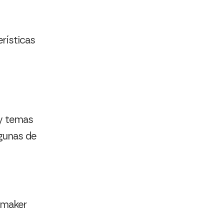
erísticas
y temas
lgunas de
gmaker