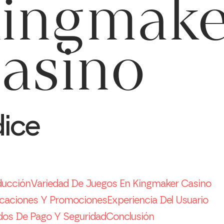
ingmake
asino
dice
ducción
Variedad De Juegos En Kingmaker Casino
icaciones Y Promociones
Experiencia Del Usuario
os De Pago Y Seguridad
Conclusión