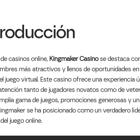
troducción
 de casinos online,
Kingmaker Casino
se destaca co
ombres más atractivos y llenos de oportunidades en 
 juego virtual. Este casino ofrece una experiencia 
 atención tanto de jugadores novatos como de vete
mplia gama de juegos, promociones generosas y un
Kingmaker se ha posicionado como un verdadero líde
del juego online.