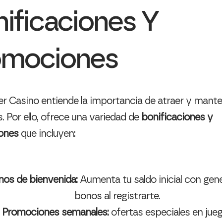
ificaciones Y
omociones
r Casino entiende la importancia de atraer y mante
. Por ello, ofrece una variedad de
bonificaciones y
ones
que incluyen:
nos de bienvenida:
Aumenta tu saldo inicial con gen
bonos al registrarte.
Promociones semanales:
ofertas especiales en jue