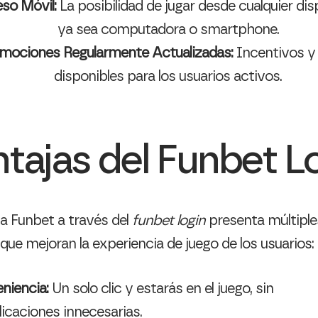
so Móvil:
La posibilidad de jugar desde cualquier dis
ya sea computadora o smartphone.
mociones Regularmente Actualizadas:
Incentivos y
disponibles para los usuarios activos.
tajas del Funbet L
a Funbet a través del
funbet login
presenta múltiple
que mejoran la experiencia de juego de los usuarios:
niencia:
Un solo clic y estarás en el juego, sin
icaciones innecesarias.