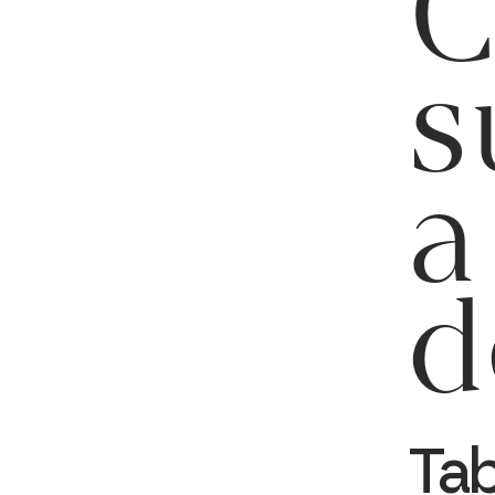
C
s
a
d
Tab