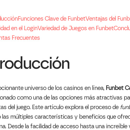
ducción
Funciones Clave de Funbet
Ventajas del Funb
dad en el Login
Variedad de Juegos en Funbet
Concl
ntas Frecuentes
troducción
cionante universo de los casinos en línea,
Funbet C
ionado como una de las opciones más atractivas pa
as del juego. Este artículo explora el proceso de
funb
las múltiples características y beneficios que ofrec
a. Desde la facilidad de acceso hasta una increíble 