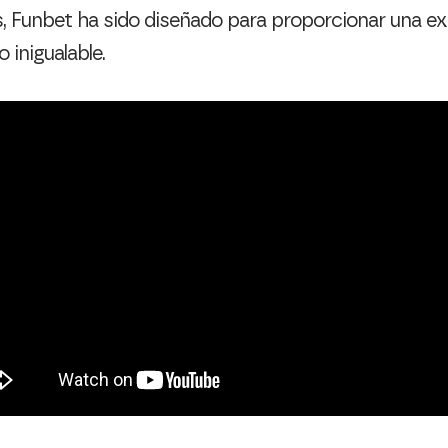
s, Funbet ha sido diseñado para proporcionar una ex
o inigualable.