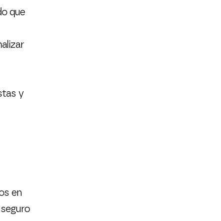
do que
alizar
stas y
os en
 seguro