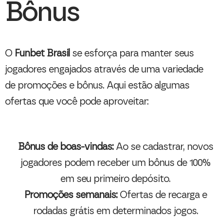
Bônus
O
Funbet Brasil
se esforça para manter seus
jogadores engajados através de uma variedade
de promoções e bônus. Aqui estão algumas
ofertas que você pode aproveitar:
Bônus de boas-vindas:
Ao se cadastrar, novos
jogadores podem receber um bônus de 100%
em seu primeiro depósito.
Promoções semanais:
Ofertas de recarga e
rodadas grátis em determinados jogos.