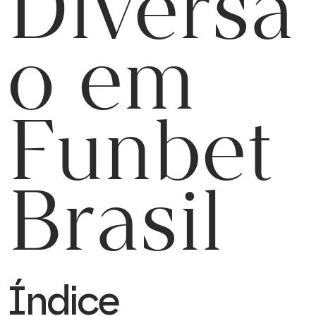
Diversã
o em
Funbet
Brasil
Índice