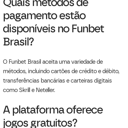
Quais métodos de
pagamento estão
disponíveis no Funbet
Brasil?
O Funbet Brasil aceita uma variedade de
métodos, incluindo cartões de crédito e débito,
transferências bancárias e carteiras digitais
como Skrill e Neteller.
A plataforma oferece
jogos gratuitos?