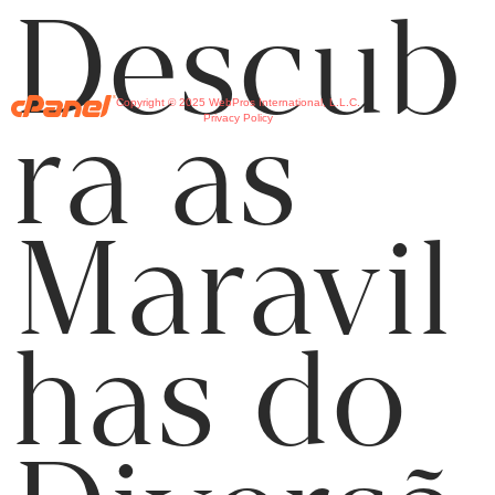
Descub
Copyright © 2025 WebPros International, L.L.C.
ra as
Privacy Policy
Maravil
has do