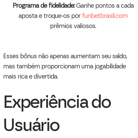
Programa de fidelidade:
Ganhe pontos a cada
aposta e troque-os por
funbetbrasil.com
prêmios valiosos.
Esses bônus não apenas aumentam seu saldo,
mas também proporcionam uma jogabilidade
mais rica e divertida.
Experiência do
Usuário