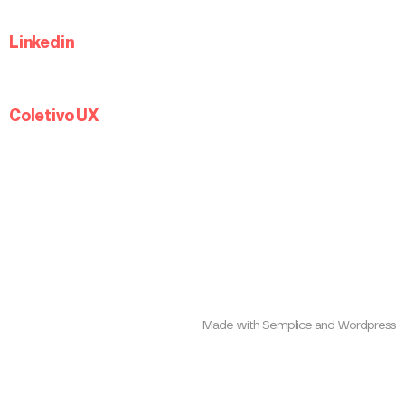
Linkedin
Coletivo UX
Made with Semplice and Wordpress