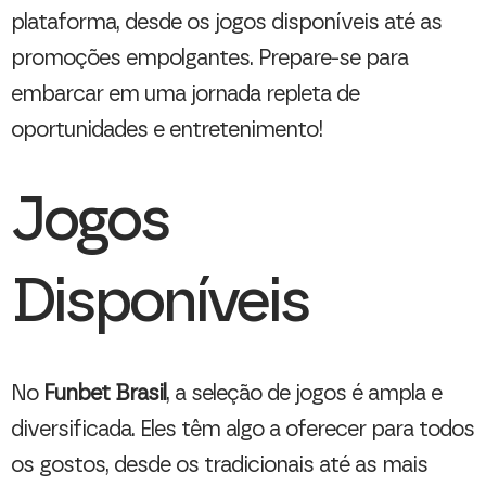
plataforma, desde os jogos disponíveis até as
promoções empolgantes. Prepare-se para
embarcar em uma jornada repleta de
oportunidades e entretenimento!
Jogos
Disponíveis
No
Funbet Brasil
, a seleção de jogos é ampla e
diversificada. Eles têm algo a oferecer para todos
os gostos, desde os tradicionais até as mais