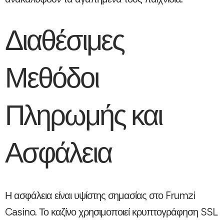
Διαθέσιμες
Μεθόδοι
Πληρωμής και
Ασφάλεια
Η ασφάλεια είναι υψίστης σημασίας στο Frumzi
Casino. Το καζίνο χρησιμοποιεί κρυπτογράφηση SSL