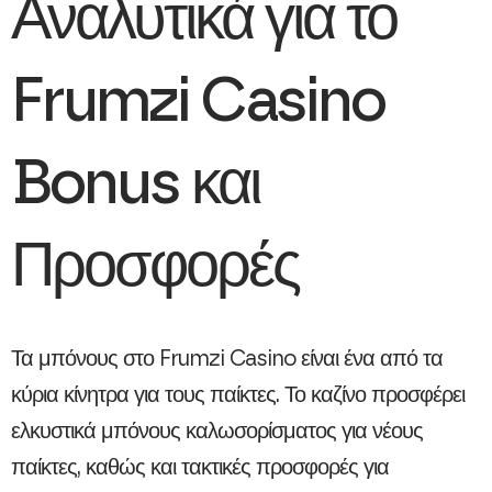
Αναλυτικά για το
Frumzi Casino
Bonus και
Προσφορές
Τα μπόνους στο Frumzi Casino είναι ένα από τα
κύρια κίνητρα για τους παίκτες. Το καζίνο προσφέρει
ελκυστικά μπόνους καλωσορίσματος για νέους
παίκτες, καθώς και τακτικές προσφορές για