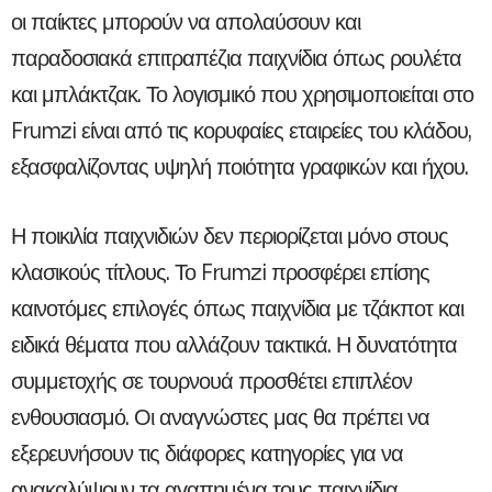
οι παίκτες μπορούν να απολαύσουν και
παραδοσιακά επιτραπέζια παιχνίδια όπως ρουλέτα
και μπλάκτζακ. Το λογισμικό που χρησιμοποιείται στο
Frumzi είναι από τις κορυφαίες εταιρείες του κλάδου,
εξασφαλίζοντας υψηλή ποιότητα γραφικών και ήχου.
Η ποικιλία παιχνιδιών δεν περιορίζεται μόνο στους
κλασικούς τίτλους. Το Frumzi προσφέρει επίσης
καινοτόμες επιλογές όπως παιχνίδια με τζάκποτ και
ειδικά θέματα που αλλάζουν τακτικά. Η δυνατότητα
συμμετοχής σε τουρνουά προσθέτει επιπλέον
ενθουσιασμό. Οι αναγνώστες μας θα πρέπει να
εξερευνήσουν τις διάφορες κατηγορίες για να
ανακαλύψουν τα αγαπημένα τους παιχνίδια.