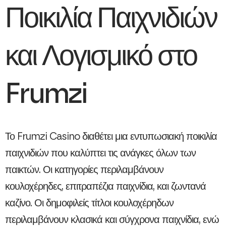
Ποικιλία Παιχνιδιών
και Λογισμικό στο
Frumzi
Το Frumzi Casino διαθέτει μια εντυπωσιακή ποικιλία
παιχνιδιών που καλύπτει τις ανάγκες όλων των
παικτών. Οι κατηγορίες περιλαμβάνουν
κουλοχέρηδες, επιτραπέζια παιχνίδια, και ζωντανά
καζίνο. Οι δημοφιλείς τίτλοι κουλοχέρηδων
περιλαμβάνουν κλασικά και σύγχρονα παιχνίδια, ενώ