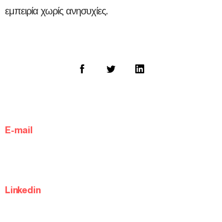
εμπειρία χωρίς ανησυχίες.
E-mail
Linkedin