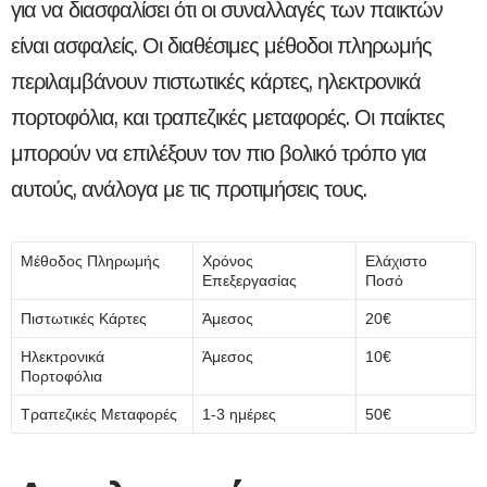
για να διασφαλίσει ότι οι συναλλαγές των παικτών
είναι ασφαλείς. Οι διαθέσιμες μέθοδοι πληρωμής
περιλαμβάνουν πιστωτικές κάρτες, ηλεκτρονικά
πορτοφόλια, και τραπεζικές μεταφορές. Οι παίκτες
μπορούν να επιλέξουν τον πιο βολικό τρόπο για
αυτούς, ανάλογα με τις προτιμήσεις τους.
Μέθοδος Πληρωμής
Χρόνος
Ελάχιστο
Επεξεργασίας
Ποσό
Πιστωτικές Κάρτες
Άμεσος
20€
Ηλεκτρονικά
Άμεσος
10€
Πορτοφόλια
Τραπεζικές Μεταφορές
1-3 ημέρες
50€