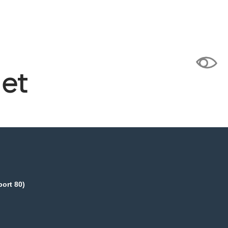
 et
r
ort 80)
ication,