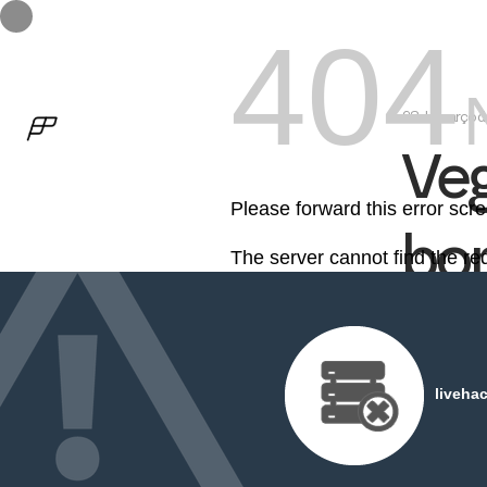
404
23 de março d
Ve
Please forward this error scre
bon
The server cannot find the r
pou
liveha
Ceci est 
bonus et