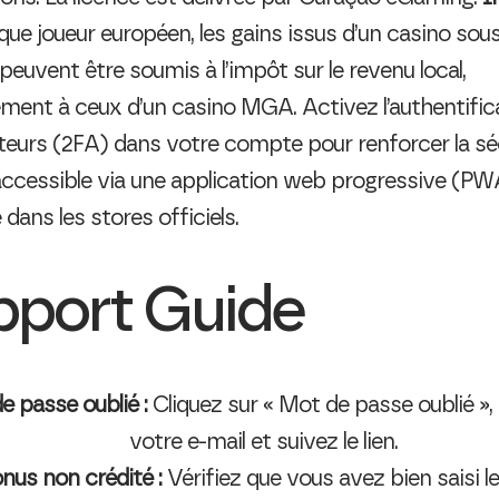
que joueur européen, les gains issus d’un casino sous
euvent être soumis à l’impôt sur le revenu local,
ement à ceux d’un casino MGA. Activez l’authentific
teurs (2FA) dans votre compte pour renforcer la séc
 accessible via une application web progressive (P
dans les stores officiels.
pport Guide
e passe oublié :
Cliquez sur « Mot de passe oublié »,
votre e-mail et suivez le lien.
nus non crédité :
Vérifiez que vous avez bien saisi l