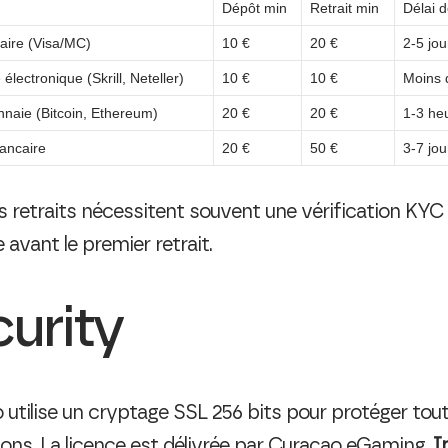
Dépôt min
Retrait min
Délai d
aire (Visa/MC)
10 €
20 €
2-5 jo
 électronique (Skrill, Neteller)
10 €
10 €
Moins 
naie (Bitcoin, Ethereum)
20 €
20 €
1-3 he
ancaire
20 €
50 €
3-7 jo
 retraits nécessitent souvent une vérification KYC
avant le premier retrait.
urity
 utilise un cryptage SSL 256 bits pour protéger tout
ions. La licence est délivrée par Curaçao eGaming.
I