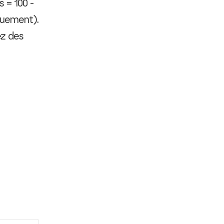
 = 100 -
quement).
ez des