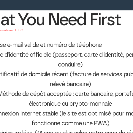
t You Need First
rnational, L.L.C.
y
se e-mail valide et numéro de téléphone
e d’identité officielle (passeport, carte d’identité, p
conduire)
tificatif de domicile récent (facture de services pub
relevé bancaire)
éthode de dépôt acceptée : carte bancaire, portefeu
électronique ou crypto-monnaie
nexion internet stable (le site est optimisé pour mo
fonctionne comme une PWA)