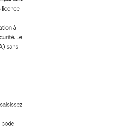
 licence
ation à
urité. Le
WA) sans
 saisissez
e code