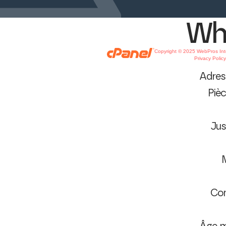
Wha
Copyright © 2025 WebPros Inte
Privacy Polic
Adres
Pièc
Jus
M
Con