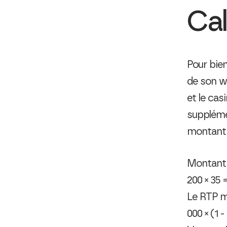
Cal
Pour bien
de son w
et le cas
suppléme
montant 
Montant t
200 × 35 
Le RTP m
000 × (1 -