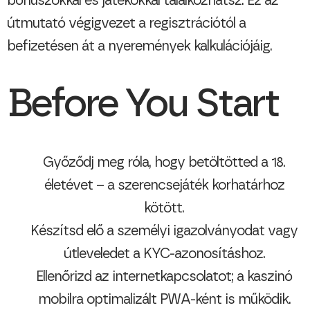
bónuszokkal és játékokkal találkozhatsz. Ez az
útmutató végigvezet a regisztrációtól a
befizetésen át a nyeremények kalkulációjáig.
Before You Start
Győződj meg róla, hogy betöltötted a 18.
életévet – a szerencsejáték korhatárhoz
kötött.
Készítsd elő a személyi igazolványodat vagy
útleveledet a KYC-azonosításhoz.
Ellenőrizd az internetkapcsolatot; a kaszinó
mobilra optimalizált PWA-ként is működik.