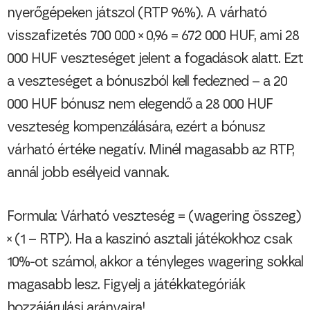
nyerőgépeken játszol (RTP 96%). A várható
visszafizetés 700 000 × 0,96 = 672 000 HUF, ami 28
000 HUF veszteséget jelent a fogadások alatt. Ezt
a veszteséget a bónuszból kell fedezned – a 20
000 HUF bónusz nem elegendő a 28 000 HUF
veszteség kompenzálására, ezért a bónusz
várható értéke negatív. Minél magasabb az RTP,
annál jobb esélyeid vannak.
Formula: Várható veszteség = (wagering összeg)
× (1 – RTP). Ha a kaszinó asztali játékokhoz csak
10%-ot számol, akkor a tényleges wagering sokkal
magasabb lesz. Figyelj a játékkategóriák
hozzájárulási arányaira!