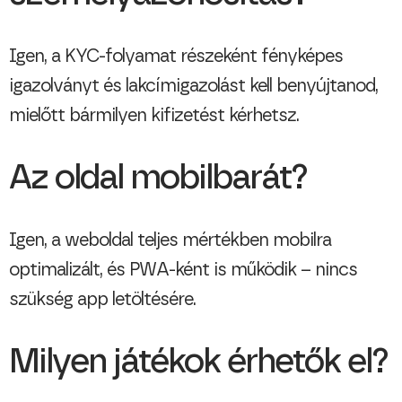
Igen, a KYC-folyamat részeként fényképes
igazolványt és lakcímigazolást kell benyújtanod,
mielőtt bármilyen kifizetést kérhetsz.
Az oldal mobilbarát?
Igen, a weboldal teljes mértékben mobilra
optimalizált, és PWA-ként is működik – nincs
szükség app letöltésére.
Milyen játékok érhetők el?