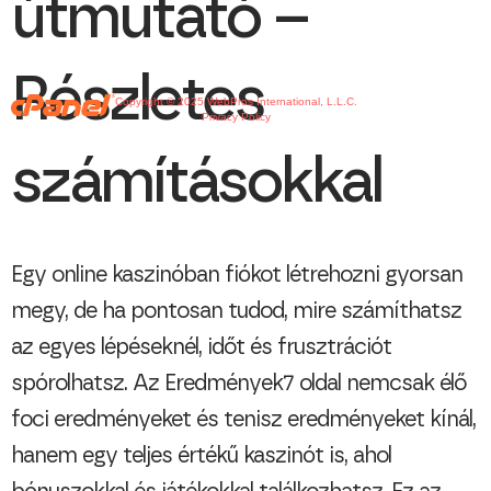
útmutató –
Részletes
Copyright © 2025 WebPros International, L.L.C.
Privacy Policy
számításokkal
Egy online kaszinóban fiókot létrehozni gyorsan
megy, de ha pontosan tudod, mire számíthatsz
az egyes lépéseknél, időt és frusztrációt
spórolhatsz. Az Eredmények7 oldal nemcsak élő
foci eredményeket és tenisz eredményeket kínál,
hanem egy teljes értékű kaszinót is, ahol