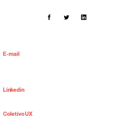
E-mail
Linkedin
Coletivo UX