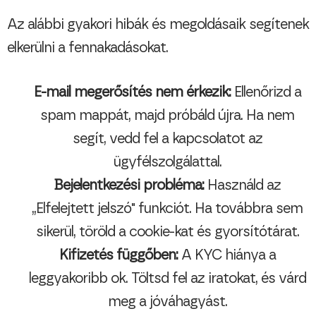
Az alábbi gyakori hibák és megoldásaik segítenek
elkerülni a fennakadásokat.
E-mail megerősítés nem érkezik:
Ellenőrizd a
spam mappát, majd próbáld újra. Ha nem
segít, vedd fel a kapcsolatot az
ügyfélszolgálattal.
Bejelentkezési probléma:
Használd az
„Elfelejtett jelszó" funkciót. Ha továbbra sem
sikerül, töröld a cookie-kat és gyorsítótárat.
Kifizetés függőben:
A KYC hiánya a
leggyakoribb ok. Töltsd fel az iratokat, és várd
meg a jóváhagyást.