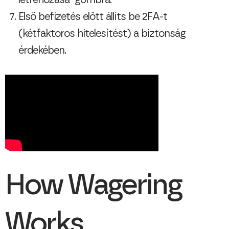
létrehozása" gombra.
Első befizetés előtt állíts be 2FA-t
(kétfaktoros hitelesítést) a biztonság
érdekében.
How Wagering
Works